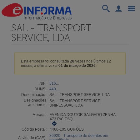
SAL - TRANSPORT
SERVICE, LDA
Esta empresa foi consultada
28
vezes nos últimos 12
meses, a última vez a
01 de março de 2026
.
NIF:
516...
DUNS:
449...
Denominação:
SAL - TRANSPORT SERVICE, LDA
Designações
SAL - TRANSPORT SERVICE,
anteriores:
UNIPESSOAL, LDA
Morada:
AVENIDA DOUTOR SALGADO ZENHA,
473 R/C ESQ.
Código Postal:
4460-105 GUIFÕES
86920 - Transporte de doentes em
Atividade (CAE):
ambulância