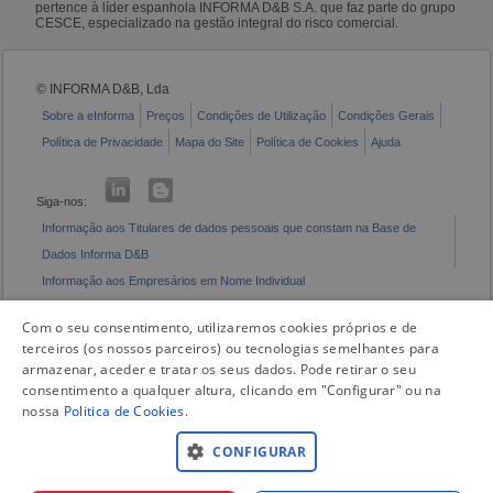
pertence à líder espanhola INFORMA D&B S.A. que faz parte do grupo
CESCE, especializado na gestão integral do risco comercial.
© INFORMA D&B, Lda
Sobre a eInforma
Preços
Condições de Utilização
Condições Gerais
Política de Privacidade
Mapa do Site
Política de Cookies
Ajuda
Siga-nos:
Informação aos Titulares de dados pessoais que constam na Base de
Dados Informa D&B
Informação aos Empresários em Nome Individual
Livro de Reclamações Eletrónico
Com o seu consentimento, utilizaremos cookies próprios e de
terceiros (os nossos parceiros) ou tecnologias semelhantes para
armazenar, aceder e tratar os seus dados. Pode retirar o seu
consentimento a qualquer altura, clicando em "Configurar" ou na
nossa
Politica de Cookies
.
CONFIGURAR