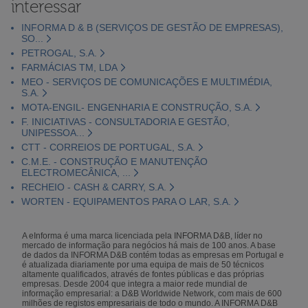
interessar
INFORMA D & B (SERVIÇOS DE GESTÃO DE EMPRESAS),
SO...
PETROGAL, S.A.
FARMÁCIAS TM, LDA
MEO - SERVIÇOS DE COMUNICAÇÕES E MULTIMÉDIA,
S.A.
MOTA-ENGIL- ENGENHARIA E CONSTRUÇÃO, S.A.
F. INICIATIVAS - CONSULTADORIA E GESTÃO,
UNIPESSOA...
CTT - CORREIOS DE PORTUGAL, S.A.
C.M.E. - CONSTRUÇÃO E MANUTENÇÃO
ELECTROMECÂNICA, ...
RECHEIO - CASH & CARRY, S.A.
WORTEN - EQUIPAMENTOS PARA O LAR, S.A.
A eInforma é uma marca licenciada pela INFORMA D&B, líder no
mercado de informação para negócios há mais de 100 anos. A base
de dados da INFORMA D&B contém todas as empresas em Portugal e
é atualizada diariamente por uma equipa de mais de 50 técnicos
altamente qualificados, através de fontes públicas e das próprias
empresas. Desde 2004 que integra a maior rede mundial de
informação empresarial: a D&B Worldwide Network, com mais de 600
milhões de registos empresariais de todo o mundo. A INFORMA D&B