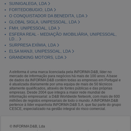
SUINIGALEGA, LDA
FORTEDOBUGIO, LDA
O CONQUISTADOR DA BENEDITA, LDA
GLOBAL SIGLA, UNIPESSOAL, LDA
FMH, UNIPESSOAL, LDA
ESFERA REAL - MEDIAÇÃO IMOBILIÁRIA, UNIPESSOAL,
LD...
SURPRESA EXÍMIA, LDA
ELSA MANJI, UNIPESSOAL, LDA
GRANDKING MOTORS, LDA
A eInforma é uma marca licenciada pela INFORMA D&B, líder no
mercado de informação para negócios há mais de 100 anos. A base
de dados da INFORMA D&B contém todas as empresas em Portugal e
é atualizada diariamente por uma equipa de mais de 50 técnicos
altamente qualificados, através de fontes públicas e das próprias
empresas. Desde 2004 que integra a maior rede mundial de
informação empresarial: a D&B Worldwide Network, com mais de 600
milhões de registos empresariais de todo o mundo. A INFORMA D&B
pertence à líder espanhola INFORMA D&B S.A. que faz parte do grupo
CESCE, especializado na gestão integral do risco comercial.
© INFORMA D&B, Lda