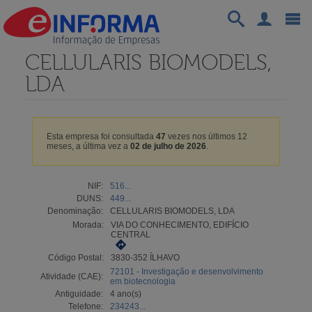
CELLULARIS BIOMODELS,
LDA
Esta empresa foi consultada
47
vezes nos últimos 12
meses, a última vez a
02 de julho de 2026
.
NIF:
516...
DUNS:
449...
Denominação:
CELLULARIS BIOMODELS, LDA
Morada:
VIA DO CONHECIMENTO, EDIFÍCIO
CENTRAL
Código Postal:
3830-352 ÍLHAVO
72101 - Investigação e desenvolvimento
Atividade (CAE):
em biotecnologia
Antiguidade:
4 ano(s)
Telefone:
234243...