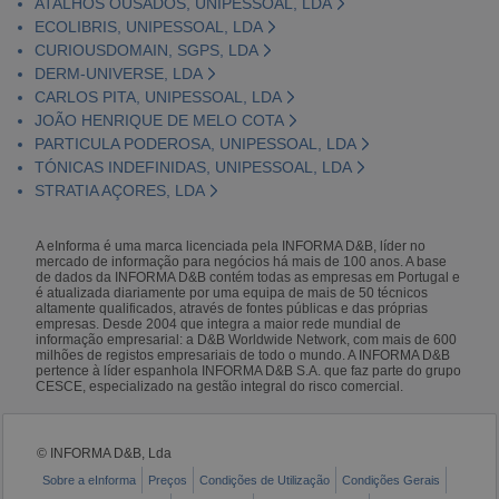
ATALHOS OUSADOS, UNIPESSOAL, LDA
ECOLIBRIS, UNIPESSOAL, LDA
CURIOUSDOMAIN, SGPS, LDA
DERM-UNIVERSE, LDA
CARLOS PITA, UNIPESSOAL, LDA
JOÃO HENRIQUE DE MELO COTA
PARTICULA PODEROSA, UNIPESSOAL, LDA
TÓNICAS INDEFINIDAS, UNIPESSOAL, LDA
STRATIA AÇORES, LDA
A eInforma é uma marca licenciada pela INFORMA D&B, líder no
mercado de informação para negócios há mais de 100 anos. A base
de dados da INFORMA D&B contém todas as empresas em Portugal e
é atualizada diariamente por uma equipa de mais de 50 técnicos
altamente qualificados, através de fontes públicas e das próprias
empresas. Desde 2004 que integra a maior rede mundial de
informação empresarial: a D&B Worldwide Network, com mais de 600
milhões de registos empresariais de todo o mundo. A INFORMA D&B
pertence à líder espanhola INFORMA D&B S.A. que faz parte do grupo
CESCE, especializado na gestão integral do risco comercial.
© INFORMA D&B, Lda
Sobre a eInforma
Preços
Condições de Utilização
Condições Gerais