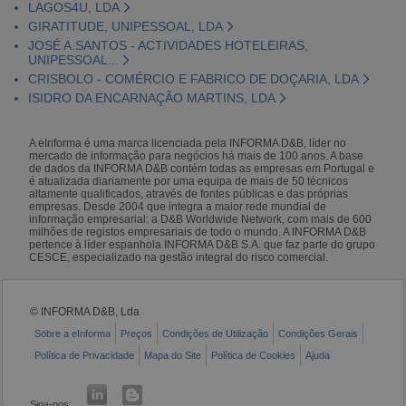
LAGOS4U, LDA
GIRATITUDE, UNIPESSOAL, LDA
JOSÉ A.SANTOS - ACTIVIDADES HOTELEIRAS,
UNIPESSOAL...
CRISBOLO - COMÉRCIO E FABRICO DE DOÇARIA, LDA
ISIDRO DA ENCARNAÇÃO MARTINS, LDA
A eInforma é uma marca licenciada pela INFORMA D&B, líder no
mercado de informação para negócios há mais de 100 anos. A base
de dados da INFORMA D&B contém todas as empresas em Portugal e
é atualizada diariamente por uma equipa de mais de 50 técnicos
altamente qualificados, através de fontes públicas e das próprias
empresas. Desde 2004 que integra a maior rede mundial de
informação empresarial: a D&B Worldwide Network, com mais de 600
milhões de registos empresariais de todo o mundo. A INFORMA D&B
pertence à líder espanhola INFORMA D&B S.A. que faz parte do grupo
CESCE, especializado na gestão integral do risco comercial.
© INFORMA D&B, Lda
Sobre a eInforma
Preços
Condições de Utilização
Condições Gerais
Política de Privacidade
Mapa do Site
Política de Cookies
Ajuda
Siga-nos: