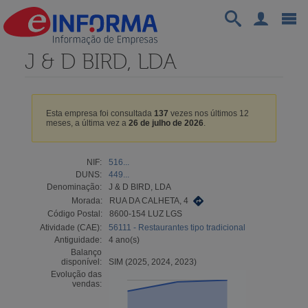
J & D BIRD, LDA
Esta empresa foi consultada
137
vezes nos últimos 12
meses, a última vez a
26 de julho de 2026
.
NIF:
516...
DUNS:
449...
Denominação:
J & D BIRD, LDA
Morada:
RUA DA CALHETA, 4
Código Postal:
8600-154 LUZ LGS
Atividade (CAE):
56111 - Restaurantes tipo tradicional
Antiguidade:
4 ano(s)
Balanço
disponível:
SIM (2025, 2024, 2023)
Evolução das
vendas: