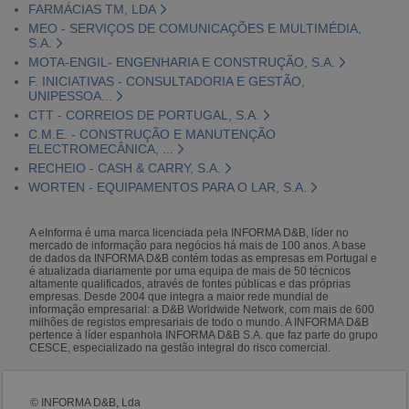
FARMÁCIAS TM, LDA
MEO - SERVIÇOS DE COMUNICAÇÕES E MULTIMÉDIA,
S.A.
MOTA-ENGIL- ENGENHARIA E CONSTRUÇÃO, S.A.
F. INICIATIVAS - CONSULTADORIA E GESTÃO,
UNIPESSOA...
CTT - CORREIOS DE PORTUGAL, S.A.
C.M.E. - CONSTRUÇÃO E MANUTENÇÃO
ELECTROMECÂNICA, ...
RECHEIO - CASH & CARRY, S.A.
WORTEN - EQUIPAMENTOS PARA O LAR, S.A.
A eInforma é uma marca licenciada pela INFORMA D&B, líder no
mercado de informação para negócios há mais de 100 anos. A base
de dados da INFORMA D&B contém todas as empresas em Portugal e
é atualizada diariamente por uma equipa de mais de 50 técnicos
altamente qualificados, através de fontes públicas e das próprias
empresas. Desde 2004 que integra a maior rede mundial de
informação empresarial: a D&B Worldwide Network, com mais de 600
milhões de registos empresariais de todo o mundo. A INFORMA D&B
pertence à líder espanhola INFORMA D&B S.A. que faz parte do grupo
CESCE, especializado na gestão integral do risco comercial.
© INFORMA D&B, Lda