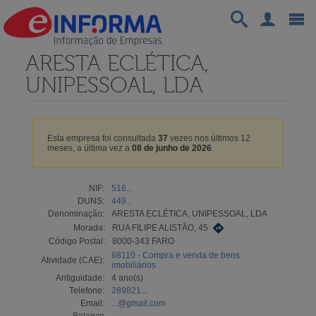
ARESTA ECLÉTICA,
UNIPESSOAL, LDA
Esta empresa foi consultada
37
vezes nos últimos 12
meses, a última vez a
08 de junho de 2026
.
NIF:
516...
DUNS:
449...
Denominação:
ARESTA ECLÉTICA, UNIPESSOAL, LDA
Morada:
RUA FILIPE ALISTÃO, 45
Código Postal:
8000-343 FARO
68110 - Compra e venda de bens
Atividade (CAE):
imobiliários
Antiguidade:
4 ano(s)
Telefone:
289821...
Email:
...@gmail.com
Balanço