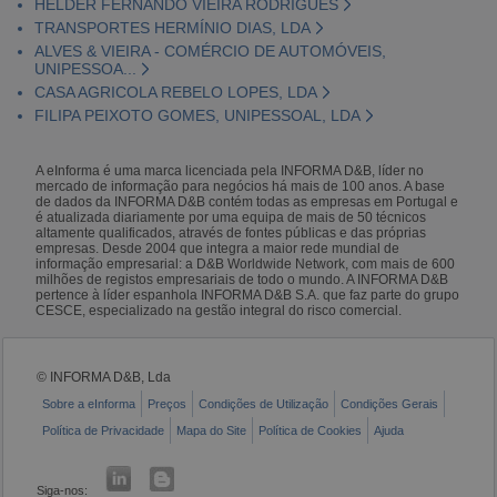
HÉLDER FERNANDO VIEIRA RODRIGUES
TRANSPORTES HERMÍNIO DIAS, LDA
ALVES & VIEIRA - COMÉRCIO DE AUTOMÓVEIS,
UNIPESSOA...
CASA AGRICOLA REBELO LOPES, LDA
FILIPA PEIXOTO GOMES, UNIPESSOAL, LDA
A eInforma é uma marca licenciada pela INFORMA D&B, líder no
mercado de informação para negócios há mais de 100 anos. A base
de dados da INFORMA D&B contém todas as empresas em Portugal e
é atualizada diariamente por uma equipa de mais de 50 técnicos
altamente qualificados, através de fontes públicas e das próprias
empresas. Desde 2004 que integra a maior rede mundial de
informação empresarial: a D&B Worldwide Network, com mais de 600
milhões de registos empresariais de todo o mundo. A INFORMA D&B
pertence à líder espanhola INFORMA D&B S.A. que faz parte do grupo
CESCE, especializado na gestão integral do risco comercial.
© INFORMA D&B, Lda
Sobre a eInforma
Preços
Condições de Utilização
Condições Gerais
Política de Privacidade
Mapa do Site
Política de Cookies
Ajuda
Siga-nos: