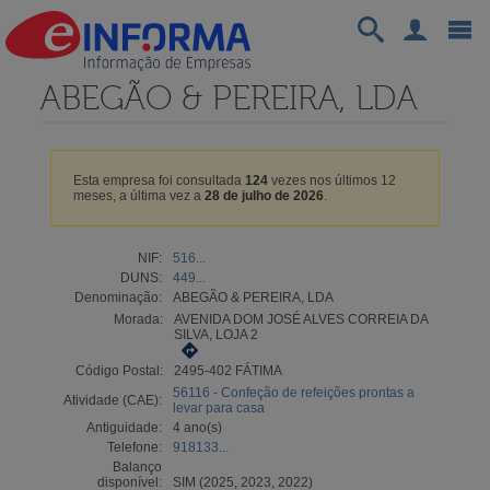
ABEGÃO & PEREIRA, LDA
Esta empresa foi consultada
124
vezes nos últimos 12
meses, a última vez a
28 de julho de 2026
.
NIF:
516...
DUNS:
449...
Denominação:
ABEGÃO & PEREIRA, LDA
Morada:
AVENIDA DOM JOSÉ ALVES CORREIA DA
SILVA, LOJA 2
Código Postal:
2495-402 FÁTIMA
56116 - Confeção de refeições prontas a
Atividade (CAE):
levar para casa
Antiguidade:
4 ano(s)
Telefone:
918133...
Balanço
disponível:
SIM (2025, 2023, 2022)