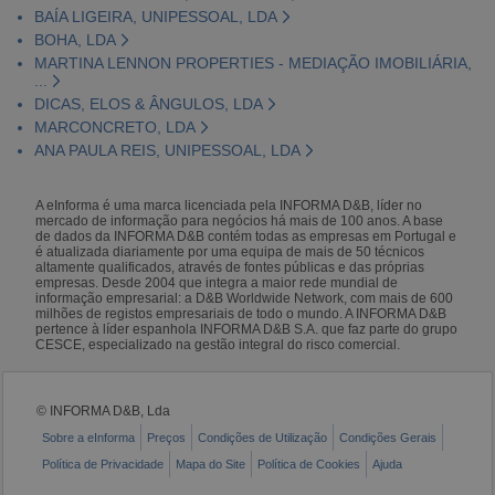
BAÍA LIGEIRA, UNIPESSOAL, LDA
BOHA, LDA
MARTINA LENNON PROPERTIES - MEDIAÇÃO IMOBILIÁRIA,
...
DICAS, ELOS & ÂNGULOS, LDA
MARCONCRETO, LDA
ANA PAULA REIS, UNIPESSOAL, LDA
A eInforma é uma marca licenciada pela INFORMA D&B, líder no
mercado de informação para negócios há mais de 100 anos. A base
de dados da INFORMA D&B contém todas as empresas em Portugal e
é atualizada diariamente por uma equipa de mais de 50 técnicos
altamente qualificados, através de fontes públicas e das próprias
empresas. Desde 2004 que integra a maior rede mundial de
informação empresarial: a D&B Worldwide Network, com mais de 600
milhões de registos empresariais de todo o mundo. A INFORMA D&B
pertence à líder espanhola INFORMA D&B S.A. que faz parte do grupo
CESCE, especializado na gestão integral do risco comercial.
© INFORMA D&B, Lda
Sobre a eInforma
Preços
Condições de Utilização
Condições Gerais
Política de Privacidade
Mapa do Site
Política de Cookies
Ajuda