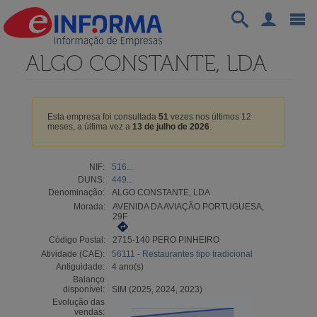
ALGO CONSTANTE, LDA
Esta empresa foi consultada
51
vezes nos últimos 12
meses, a última vez a
13 de julho de 2026
.
NIF:
516...
DUNS:
449...
Denominação:
ALGO CONSTANTE, LDA
Morada:
AVENIDA DA AVIAÇÃO PORTUGUESA,
29F
Código Postal:
2715-140 PERO PINHEIRO
Atividade (CAE):
56111 - Restaurantes tipo tradicional
Antiguidade:
4 ano(s)
Balanço
disponível:
SIM (2025, 2024, 2023)
Evolução das
vendas: