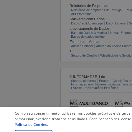
Relatórios de Empresas:
Relatórios de empresas de Portugal
Rela
API Empresas
Softwares com Dados:
D&B Credit Advantage
D&B Hoovers
S
Licenciamento de Dados:
Base de Dados à Medida
Novas Empres
Bases de dados on-line
Estudos de Mercado:
Análise Setorial
Análise do Tecido Empres
+:
Seguro de Crédito
Whistleblowing Solutio
© INFORMA D&B, Lda
Sobre a eInforma
Preços
Condições de
Informação aos Titulares de dados pesso
Livro de Reclamações Eletrónico
Com o seu consentimento, utilizaremos cookies próprios e de terce
armazenar, aceder e tratar os seus dados. Pode retirar o seu conse
Politica de Cookies
.