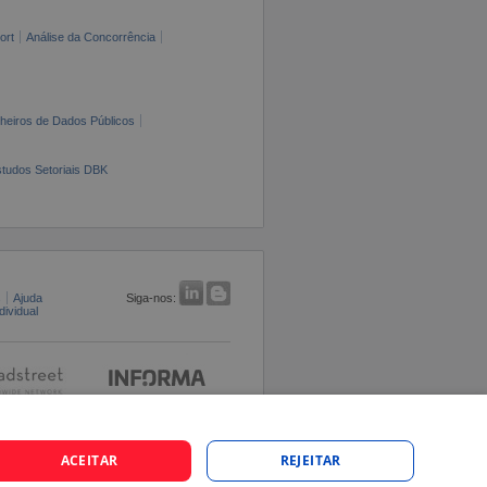
ort
Análise da Concorrência
cheiros de Dados Públicos
tudos Setoriais DBK
s
Ajuda
Siga-nos:
ividual
ACEITAR
REJEITAR