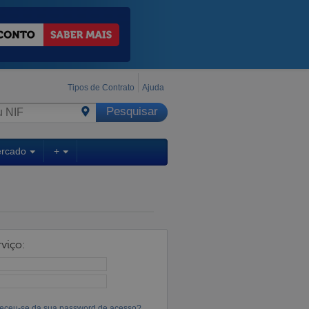
Tipos de Contrato
Ajuda
ercado
+
viço:
eceu-se da sua password de acesso?