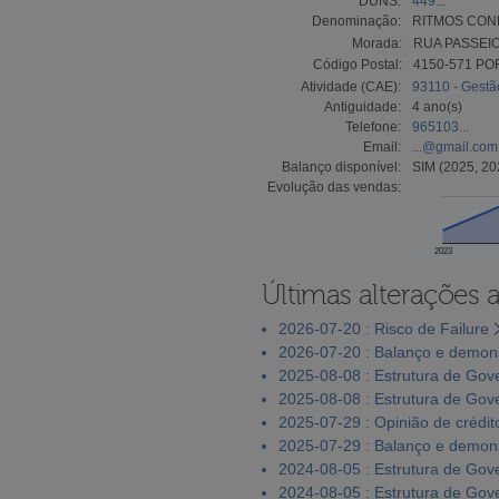
DUNS:
449...
Denominação:
RITMOS CONF
Morada:
RUA PASSEIO
Código Postal:
4150-571 PO
Atividade (CAE):
93110 - Gestã
Antiguidade:
4 ano(s)
Telefone:
965103...
Email:
...@gmail.com
Balanço disponível:
SIM (2025, 20
Evolução das vendas:
2023
Últimas alterações 
2026-07-20 : Risco de Failure
2026-07-20 : Balanço e demons
2025-08-08 : Estrutura de Go
2025-08-08 : Estrutura de Go
2025-07-29 : Opinião de crédit
2025-07-29 : Balanço e demons
2024-08-05 : Estrutura de Go
2024-08-05 : Estrutura de Go