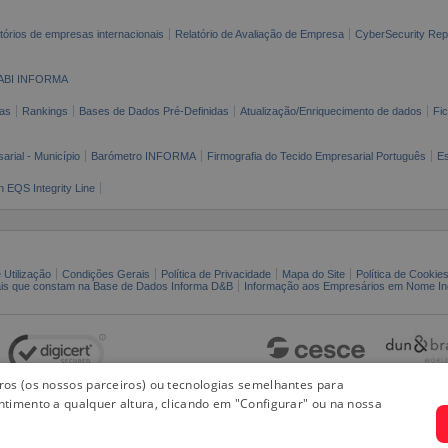
tórios de empresas internacionais
Relatório de Avaliação de Empresa
CyberSecurity Rep
ABI INFORMA
as
Rankings
Bases de Dados Pré-Definidas
Atualização/Enriquecimento de dados
Fi
arial - Município
Barómetro INFORMA
Firmografia do Tecido Empresarial Português
Es
n EQS Integrity Line
 Utilização
Condições Gerais
Política de Privacidade
Mapa do Site
Política de Cookie
ais que constam na Base de Dados Informa D&B
Informação aos Empresários em Nome Ind
iros (os nossos parceiros) ou tecnologias semelhantes para
ntimento a qualquer altura, clicando em "Configurar" ou na nossa