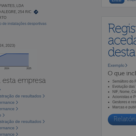
IANTES, LDA
 ALEGRE, 254 R/C
RTO
o de instalações desportivas
Regis
aceda
24, 2023)
dest
Exemplo
2024
2025
O que incl
a esta empresa
Semáforo do R
Evolução das 
NIF, Nome, Co
tração de resultados
Acionistas e 
vernance
Gestores e re
Marcas e publ
vernance
o
Relatóri
tração de resultados
vernance
vernance