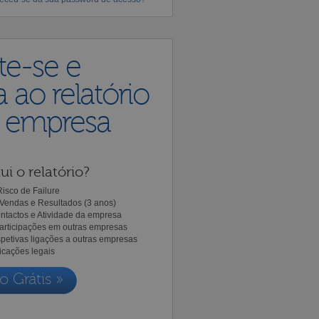
te-se e
 ao relatório
a empresa
ui o relatório?
isco de Failure
Vendas e Resultados (3 anos)
ntactos e Atividade da empresa
Participações em outras empresas
spetivas ligações a outras empresas
icações legais
o Grátis »