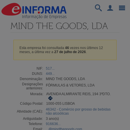
MIND THE GOODS, LDA
Esta empresa foi consultada
46
vezes nos últimos 12
meses, a última vez a
27 de julho de 2026
.
NIF:
517...
DUNS:
449...
Denominação:
MIND THE GOODS, LDA
Designações
FÓRMULAS & VETORES, LDA
anteriores:
Morada:
AVENIDA ALMIRANTE REIS, 194 3ºDTO.
Código Postal:
1000-055 LISBOA
46342 - Comércio por grosso de bebidas
Atividade (CAE):
não alcoólicas
Antiguidade:
3 ano(s)
Telefone:
916636...
Email:
...@mindthegoods.com