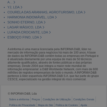
A...
YJ, LDA
COURELA DAS ARANHAS, AGROTURISMO, LDA
HARMONIA INDOMÁVEL, LDA
SONHO ETERNO, LDA
LAGAR MÁGICO, LDA
LUFADA CROCANTE, LDA
ESBOÇO FINO, LDA
A eInforma é uma marca licenciada pela INFORMA D&B, líder no
mercado de informação para negócios há mais de 100 anos. A base
de dados da INFORMA D&B contém todas as empresas em Portugal e
é atualizada diariamente por uma equipa de mais de 50 técnicos
altamente qualificados, através de fontes públicas e das próprias
empresas. Desde 2004 que integra a maior rede mundial de
informação empresarial: a D&B Worldwide Network, com mais de 600
milhões de registos empresariais de todo o mundo. A INFORMA D&B
pertence à líder espanhola INFORMA D&B S.A. que faz parte do grupo
CESCE, especializado na gestão integral do risco comercial.
© INFORMA D&B, Lda
Sobre a eInforma
Preços
Condições de Utilização
Condições Gerais
Política de Privacidade
Mapa do Site
Política de Cookies
Ajuda