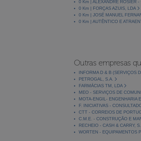
0 Km | ALEXANDRE ROSIER -
0 Km | FORÇAS AZUIS, LDA
0 Km | JOSÉ MANUEL FERN
0 Km | AUTÊNTICO E ATRAEN
Outras empresas qu
INFORMA D & B (SERVIÇOS D
PETROGAL, S.A.
FARMÁCIAS TM, LDA
MEO - SERVIÇOS DE COMUNI
MOTA-ENGIL- ENGENHARIA E
F. INICIATIVAS - CONSULTAD
CTT - CORREIOS DE PORTUGA
C.M.E. - CONSTRUÇÃO E MA
RECHEIO - CASH & CARRY, S.
WORTEN - EQUIPAMENTOS PA