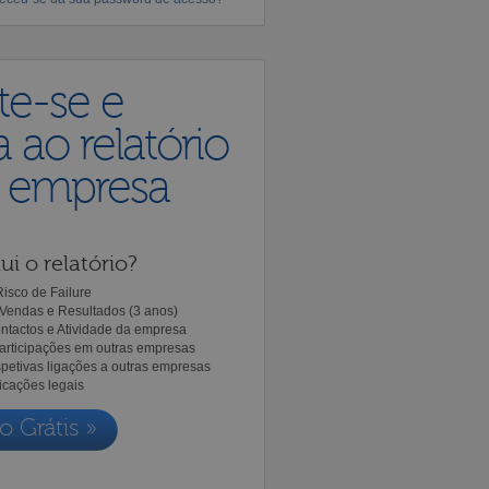
te-se e
 ao relatório
a empresa
ui o relatório?
isco de Failure
Vendas e Resultados (3 anos)
ntactos e Atividade da empresa
Participações em outras empresas
spetivas ligações a outras empresas
icações legais
o Grátis »