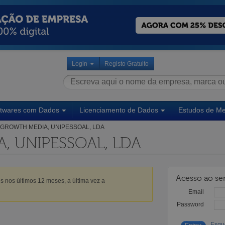
Login
Registo Gratuito
ftwares com Dados
Licenciamento de Dados
Estudos de M
GROWTH MEDIA, UNIPESSOAL, LDA
, UNIPESSOAL, LDA
Acesso ao ser
s nos últimos 12 meses, a última vez a
Email
Password
Esqu