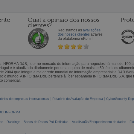
ente
Qual a opinião dos nossos
Prot
clientes?
Registamos as
avaliações
dos nossos clientes
através
da plataforma eKomi!
la INFORMA D&B, líder no mercado de informação para negócios há mais de 100
gal e é atualizada diariamente por uma equipa de mais de 50 técnicos altamente 
sde 2004 que integra a maior rede mundial de informação empresarial: a D&B Wor
todo o mundo. A INFORMA D&B pertence à líder espanhola INFORMA D&B S.A. que 
co comercial.
tórios de empresas internacionais
Relatório de Avaliação de Empresa
CyberSecurity Rep
ABI INFORMA
as
Rankings
Bases de Dados Pré-Definidas
Atualização/Enriquecimento de dados
Fi