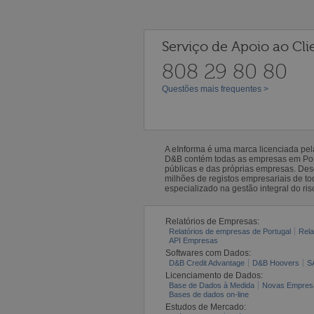
Serviço de Apoio ao Cli
808 29 80 80
Questões mais frequentes >
A eInforma é uma marca licenciada pe
D&B contém todas as empresas em Portu
públicas e das próprias empresas. De
milhões de registos empresariais de 
especializado na gestão integral do ris
Relatórios de Empresas:
Relatórios de empresas de Portugal
Rela
API Empresas
Softwares com Dados:
D&B Credit Advantage
D&B Hoovers
S
Licenciamento de Dados:
Base de Dados à Medida
Novas Empres
Bases de dados on-line
Estudos de Mercado: