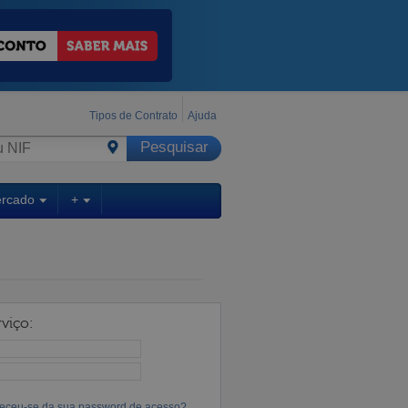
Tipos de Contrato
Ajuda
ercado
+
viço:
eceu-se da sua password de acesso?