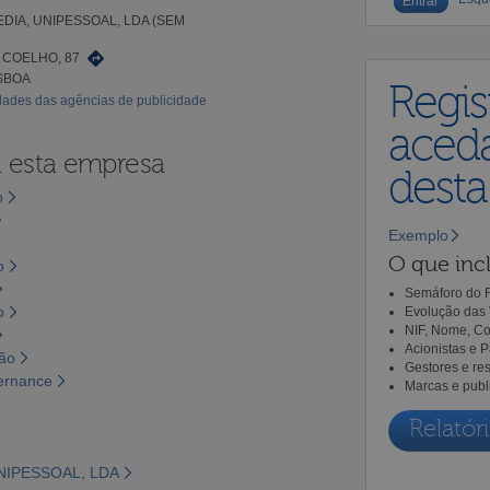
IA, UNIPESSOAL, LDA (SEM
 COELHO, 87
ISBOA
Regis
idades das agências de publicidade
aceda
a esta empresa
dest
o
Exemplo
O que incl
o
Semáforo do R
o
Evolução das 
NIF, Nome, Co
Acionistas e 
são
Gestores e re
vernance
Marcas e publ
Relatóri
NIPESSOAL, LDA