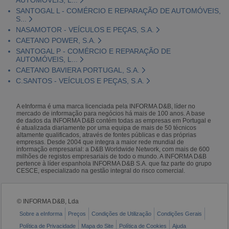
SANTOGAL L - COMÉRCIO E REPARAÇÃO DE AUTOMÓVEIS,
S...
NASAMOTOR - VEÍCULOS E PEÇAS, S.A.
CAETANO POWER, S.A.
SANTOGAL P - COMÉRCIO E REPARAÇÃO DE
AUTOMÓVEIS, L...
CAETANO BAVIERA PORTUGAL, S.A.
C.SANTOS - VEÍCULOS E PEÇAS, S.A.
A eInforma é uma marca licenciada pela INFORMA D&B, líder no
mercado de informação para negócios há mais de 100 anos. A base
de dados da INFORMA D&B contém todas as empresas em Portugal e
é atualizada diariamente por uma equipa de mais de 50 técnicos
altamente qualificados, através de fontes públicas e das próprias
empresas. Desde 2004 que integra a maior rede mundial de
informação empresarial: a D&B Worldwide Network, com mais de 600
milhões de registos empresariais de todo o mundo. A INFORMA D&B
pertence à líder espanhola INFORMA D&B S.A. que faz parte do grupo
CESCE, especializado na gestão integral do risco comercial.
© INFORMA D&B, Lda
Sobre a eInforma
Preços
Condições de Utilização
Condições Gerais
Política de Privacidade
Mapa do Site
Política de Cookies
Ajuda