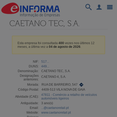
CAETANO TEC, S.A.
Esta empresa foi consultada
400
vezes nos últimos 12
meses, a última vez a
04 de agosto de 2026
.
NIF:
517...
DUNS:
449...
Denominação:
CAETANO TEC, S.A.
Designações
CAETANO 4, S.A.
anteriores:
Morada:
RUA DE BARREIRO, 547
Código Postal:
4409-513 VILA NOVA DE GAIA
47811 - Comércio a retalho de veículos
Atividade (CAE):
automóveis ligeiros
Antiguidade:
3 ano(s)
Email:
...@caetanoretail.pt
Website:
www.caetanoretail.pt