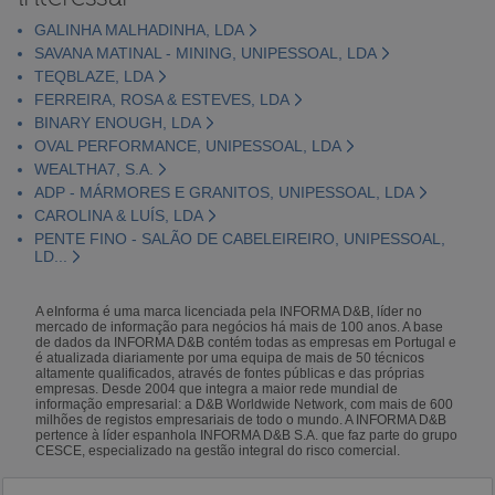
GALINHA MALHADINHA, LDA
SAVANA MATINAL - MINING, UNIPESSOAL, LDA
TEQBLAZE, LDA
FERREIRA, ROSA & ESTEVES, LDA
BINARY ENOUGH, LDA
OVAL PERFORMANCE, UNIPESSOAL, LDA
WEALTHA7, S.A.
ADP - MÁRMORES E GRANITOS, UNIPESSOAL, LDA
CAROLINA & LUÍS, LDA
PENTE FINO - SALÃO DE CABELEIREIRO, UNIPESSOAL,
LD...
A eInforma é uma marca licenciada pela INFORMA D&B, líder no
mercado de informação para negócios há mais de 100 anos. A base
de dados da INFORMA D&B contém todas as empresas em Portugal e
é atualizada diariamente por uma equipa de mais de 50 técnicos
altamente qualificados, através de fontes públicas e das próprias
empresas. Desde 2004 que integra a maior rede mundial de
informação empresarial: a D&B Worldwide Network, com mais de 600
milhões de registos empresariais de todo o mundo. A INFORMA D&B
pertence à líder espanhola INFORMA D&B S.A. que faz parte do grupo
CESCE, especializado na gestão integral do risco comercial.