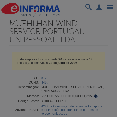
MUEHLHAN WIND -
SERVICE PORTUGAL,
UNIPESSOAL, LDA
Esta empresa foi consultada
90
vezes nos últimos 12
meses, a última vez a
24 de julho de 2026
.
NIF:
517...
DUNS:
449...
Denominação:
MUEHLHAN WIND - SERVICE PORTUGAL,
UNIPESSOAL, LDA
Morada:
VIA DO CASTELO DO QUEIJO, 395
Código Postal:
4100-429 PORTO
42220 - Construção de redes de transporte
Atividade (CAE):
e distribuição de eletricidade e redes de
telecomunicações