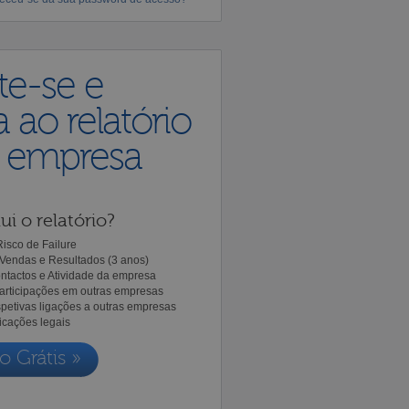
te-se e
 ao relatório
a empresa
ui o relatório?
isco de Failure
Vendas e Resultados (3 anos)
ntactos e Atividade da empresa
Participações em outras empresas
spetivas ligações a outras empresas
icações legais
o Grátis »