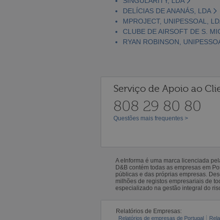
SINGULARITY, LDA
DELÍCIAS DE ANANÁS, LDA
MPROJECT, UNIPESSOAL, LD
CLUBE DE AIRSOFT DE S. M
RYAN ROBINSON, UNIPESSOA
Serviço de Apoio ao Cli
808 29 80 80
Questões mais frequentes >
A eInforma é uma marca licenciada pe
D&B contém todas as empresas em Portu
públicas e das próprias empresas. De
milhões de registos empresariais de 
especializado na gestão integral do ris
Relatórios de Empresas:
Relatórios de empresas de Portugal
Rela