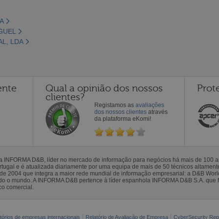
A
IGUEL
L, LDA
ente
Qual a opinião dos nossos
Prot
clientes?
Registamos as
avaliações
dos nossos clientes
através
da plataforma eKomi!
la INFORMA D&B, líder no mercado de informação para negócios há mais de 100
gal e é atualizada diariamente por uma equipa de mais de 50 técnicos altamente 
sde 2004 que integra a maior rede mundial de informação empresarial: a D&B Wor
todo o mundo. A INFORMA D&B pertence à líder espanhola INFORMA D&B S.A. que 
co comercial.
tórios de empresas internacionais
Relatório de Avaliação de Empresa
CyberSecurity Rep