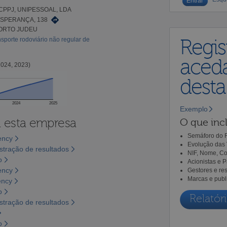
CPPJ, UNIPESSOAL, LDA
SPERANÇA, 138
PORTO JUDEU
sporte rodoviário não regular de
Regis
aceda
2024, 2023)
dest
2024
2025
Exemplo
a esta empresa
O que incl
Semáforo do R
ency
Evolução das 
tração de resultados
NIF, Nome, Co
o
Acionistas e 
ency
Gestores e re
Marcas e publ
ency
o
Relatóri
tração de resultados
o