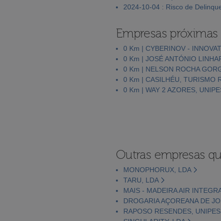
2024-10-04 : Risco de Delinqu
Empresas próximas
0 Km | CYBERINOV - INNOVA
0 Km | JOSÉ ANTÓNIO LINHA
0 Km | NELSON ROCHA GOR
0 Km | CASILHÉU, TURISMO 
0 Km | WAY 2 AZORES, UNIP
Outras empresas qu
MONOPHORUX, LDA
TARU, LDA
MAIS - MADEIRA AIR INTEGR
DROGARIA AÇOREANA DE JOS
RAPOSO RESENDES, UNIPES