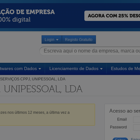
Login
Registo Gratuito
ftwares com Dados
Licenciamento de Dados
Estudos de M
SERVIÇOS CPPJ, UNIPESSOAL, LDA
, UNIPESSOAL, LDA
Acesso ao ser
zes nos últimos 12 meses, a última vez a
Email
Password
Esqu