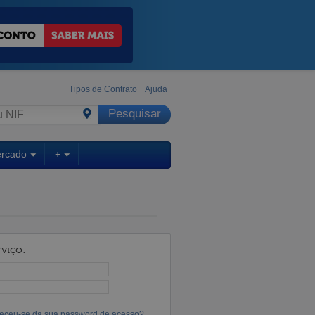
Tipos de Contrato
Ajuda
ercado
+
viço:
eceu-se da sua password de acesso?