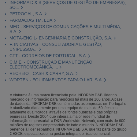
INFORMA D & B (SERVIÇOS DE GESTÃO DE EMPRESAS),
SO...
PETROGAL, S.A.
FARMÁCIAS TM, LDA
MEO - SERVIÇOS DE COMUNICAÇÕES E MULTIMÉDIA,
S.A.
MOTA-ENGIL- ENGENHARIA E CONSTRUÇÃO, S.A.
F. INICIATIVAS - CONSULTADORIA E GESTÃO,
UNIPESSOA...
CTT - CORREIOS DE PORTUGAL, S.A.
C.M.E. - CONSTRUÇÃO E MANUTENÇÃO
ELECTROMECÂNICA, ...
RECHEIO - CASH & CARRY, S.A.
WORTEN - EQUIPAMENTOS PARA O LAR, S.A.
A eInforma é uma marca licenciada pela INFORMA D&B, líder no
mercado de informação para negócios há mais de 100 anos. A base
de dados da INFORMA D&B contém todas as empresas em Portugal e
é atualizada diariamente por uma equipa de mais de 50 técnicos
altamente qualificados, através de fontes públicas e das próprias
empresas. Desde 2004 que integra a maior rede mundial de
informação empresarial: a D&B Worldwide Network, com mais de 600
milhões de registos empresariais de todo o mundo. A INFORMA D&B
pertence à líder espanhola INFORMA D&B S.A. que faz parte do grupo
CESCE, especializado na gestão integral do risco comercial.