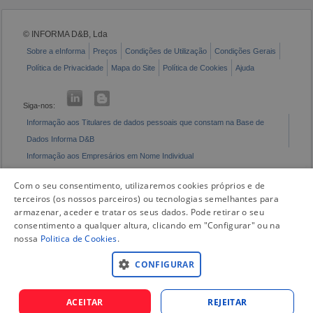
© INFORMA D&B, Lda
Sobre a eInforma
Preços
Condições de Utilização
Condições Gerais
Política de Privacidade
Mapa do Site
Política de Cookies
Ajuda
Siga-nos:
Informação aos Titulares de dados pessoais que constam na Base de
Dados Informa D&B
Informação aos Empresários em Nome Individual
Livro de Reclamações Eletrónico
Com o seu consentimento, utilizaremos cookies próprios e de
terceiros (os nossos parceiros) ou tecnologias semelhantes para
armazenar, aceder e tratar os seus dados. Pode retirar o seu
consentimento a qualquer altura, clicando em "Configurar" ou na
nossa
Politica de Cookies
.
CONFIGURAR
ACEITAR
REJEITAR