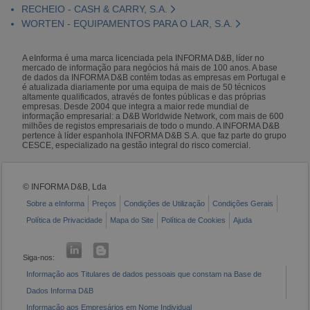
RECHEIO - CASH & CARRY, S.A.
WORTEN - EQUIPAMENTOS PARA O LAR, S.A.
A eInforma é uma marca licenciada pela INFORMA D&B, líder no
mercado de informação para negócios há mais de 100 anos. A base
de dados da INFORMA D&B contém todas as empresas em Portugal e
é atualizada diariamente por uma equipa de mais de 50 técnicos
altamente qualificados, através de fontes públicas e das próprias
empresas. Desde 2004 que integra a maior rede mundial de
informação empresarial: a D&B Worldwide Network, com mais de 600
milhões de registos empresariais de todo o mundo. A INFORMA D&B
pertence à líder espanhola INFORMA D&B S.A. que faz parte do grupo
CESCE, especializado na gestão integral do risco comercial.
© INFORMA D&B, Lda
Sobre a eInforma
Preços
Condições de Utilização
Condições Gerais
Política de Privacidade
Mapa do Site
Política de Cookies
Ajuda
Siga-nos:
Informação aos Titulares de dados pessoais que constam na Base de
Dados Informa D&B
Informação aos Empresários em Nome Individual