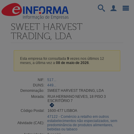
SWEET HARVEST
TRADING, LDA
Esta empresa foi consultada
9
vezes nos últimos 12
meses, a última vez a
08 de maio de 2026
.
NIF:
517...
DUNS:
449...
Denominação:
SWEET HARVEST TRADING, LDA
Morada:
RUA HERMANO NEVES, 18 PISO 3
ESCRITÓRIO 7
Código Postal:
1600-477 LISBOA
47122 - Comércio a retalho em outros
estabelecimentos não especializados, sem
Atividade (CAE):
predominância de produtos alimentares,
bebidas ou tabaco