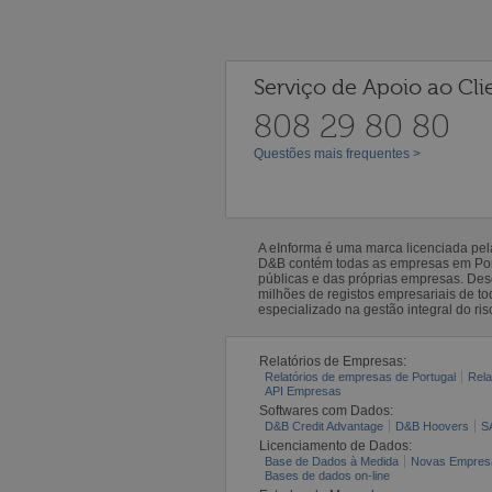
Serviço de Apoio ao Cli
808 29 80 80
Questões mais frequentes >
A eInforma é uma marca licenciada pe
D&B contém todas as empresas em Portu
públicas e das próprias empresas. De
milhões de registos empresariais de 
especializado na gestão integral do ris
Relatórios de Empresas:
Relatórios de empresas de Portugal
Rela
API Empresas
Softwares com Dados:
D&B Credit Advantage
D&B Hoovers
S
Licenciamento de Dados:
Base de Dados à Medida
Novas Empres
Bases de dados on-line