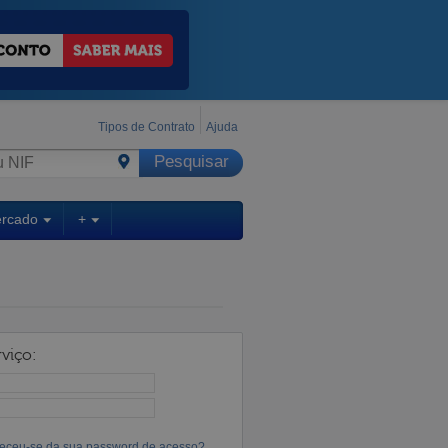
Tipos de Contrato
Ajuda
ercado
+
viço:
eceu-se da sua password de acesso?