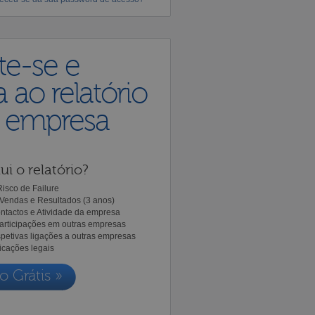
te-se e
 ao relatório
a empresa
ui o relatório?
isco de Failure
Vendas e Resultados (3 anos)
ntactos e Atividade da empresa
Participações em outras empresas
spetivas ligações a outras empresas
icações legais
o Grátis »