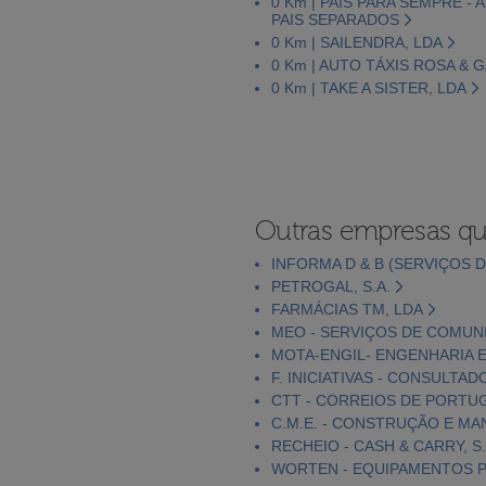
0 Km | PAIS PARA SEMPRE -
PAIS SEPARADOS
0 Km | SAILENDRA, LDA
0 Km | AUTO TÁXIS ROSA & 
0 Km | TAKE A SISTER, LDA
Outras empresas qu
INFORMA D & B (SERVIÇOS D
PETROGAL, S.A.
FARMÁCIAS TM, LDA
MEO - SERVIÇOS DE COMUNI
MOTA-ENGIL- ENGENHARIA E
F. INICIATIVAS - CONSULTAD
CTT - CORREIOS DE PORTUGA
C.M.E. - CONSTRUÇÃO E MA
RECHEIO - CASH & CARRY, S.
WORTEN - EQUIPAMENTOS PA