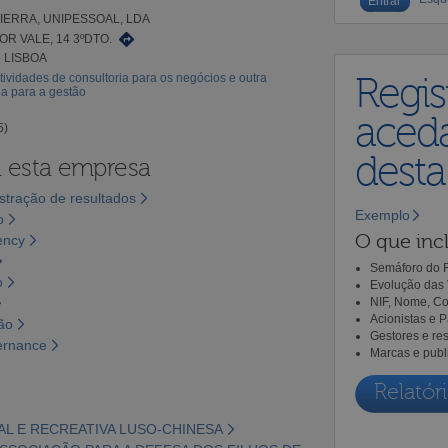
IERRA, UNIPESSOAL, LDA
OR VALE, 14 3ºDTO.
5 LISBOA
tividades de consultoria para os negócios e outra
Regis
ia para a gestão
aceda
5)
dest
a esta empresa
tração de resultados
Exemplo
o
O que incl
ency
Semáforo do R
o
Evolução das 
NIF, Nome, Co
Acionistas e 
ão
Gestores e re
ernance
Marcas e publ
Relatóri
AL E RECREATIVA LUSO-CHINESA