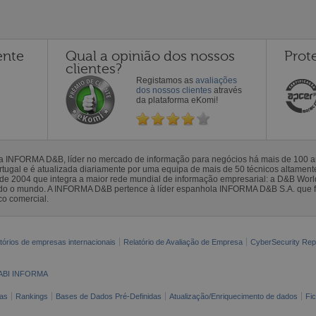
ente
Qual a opinião dos nossos
Prot
clientes?
Registamos as
avaliações
dos nossos clientes
através
da plataforma eKomi!
la INFORMA D&B, líder no mercado de informação para negócios há mais de 100
gal e é atualizada diariamente por uma equipa de mais de 50 técnicos altamente 
sde 2004 que integra a maior rede mundial de informação empresarial: a D&B Wor
todo o mundo. A INFORMA D&B pertence à líder espanhola INFORMA D&B S.A. que 
co comercial.
tórios de empresas internacionais
Relatório de Avaliação de Empresa
CyberSecurity Rep
ABI INFORMA
as
Rankings
Bases de Dados Pré-Definidas
Atualização/Enriquecimento de dados
Fi