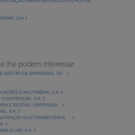
 ASSOCIAÇÃO PARA A DEFESA DOS FILHOS DE
GASPAR, LDA
e lhe podem interessar
E GESTÃO DE EMPRESAS), SO...
CAÇÕES E MULTIMÉDIA, S.A.
 CONSTRUÇÃO, S.A.
ORIA E GESTÃO, UNIPESSOA...
L, S.A.
NUTENÇÃO ELECTROMECÂNICA, ...
A.
RA O LAR, S.A.