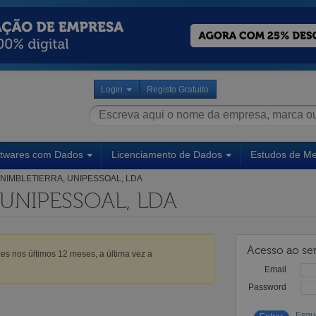
Login
Registo Gratuito
ftwares com Dados
Licenciamento de Dados
Estudos de M
NIMBLETIERRA, UNIPESSOAL, LDA
 UNIPESSOAL, LDA
Acesso ao ser
es nos últimos 12 meses, a última vez a
Email
Password
Esqu