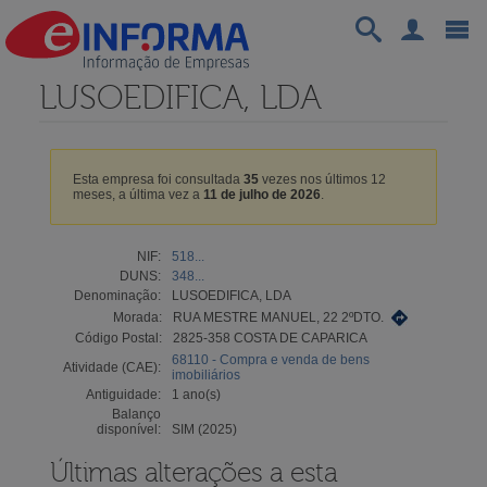
LUSOEDIFICA, LDA
Esta empresa foi consultada
35
vezes nos últimos 12
meses, a última vez a
11 de julho de 2026
.
NIF:
518...
DUNS:
348...
Denominação:
LUSOEDIFICA, LDA
Morada:
RUA MESTRE MANUEL, 22 2ºDTO.
Código Postal:
2825-358 COSTA DE CAPARICA
68110 - Compra e venda de bens
Atividade (CAE):
imobiliários
Antiguidade:
1 ano(s)
Balanço
disponível:
SIM (2025)
Últimas alterações a esta