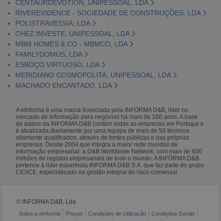
CENTAURDEVOTION, UNIPESSOAL, LDA
RIVEREVIDENCE - SOCIEDADE DE CONSTRUÇÕES, LDA
POLISTRAVESSIA, LDA
CHEZ INVESTE, UNIPESSOAL, LDA
MBM HOMES & CO - MBMCO, LDA
FAMILYDOMUS, LDA
ESBOÇO VIRTUOSO, LDA
MERIDIANO COSMOPOLITA, UNIPESSOAL, LDA
MACHADO ENCANTADO, LDA
A eInforma é uma marca licenciada pela INFORMA D&B, líder no
mercado de informação para negócios há mais de 100 anos. A base
de dados da INFORMA D&B contém todas as empresas em Portugal e
é atualizada diariamente por uma equipa de mais de 50 técnicos
altamente qualificados, através de fontes públicas e das próprias
empresas. Desde 2004 que integra a maior rede mundial de
informação empresarial: a D&B Worldwide Network, com mais de 600
milhões de registos empresariais de todo o mundo. A INFORMA D&B
pertence à líder espanhola INFORMA D&B S.A. que faz parte do grupo
CESCE, especializado na gestão integral do risco comercial.
© INFORMA D&B, Lda
Sobre a eInforma
Preços
Condições de Utilização
Condições Gerais