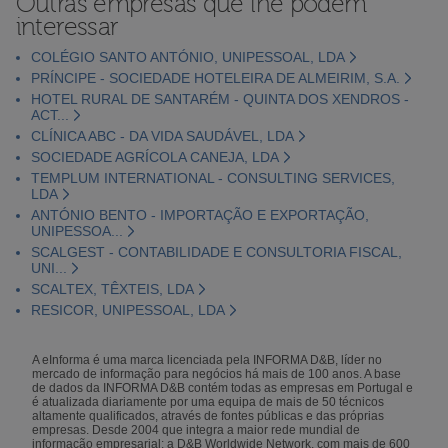
Outras empresas que lhe podem
interessar
COLÉGIO SANTO ANTÓNIO, UNIPESSOAL, LDA
PRÍNCIPE - SOCIEDADE HOTELEIRA DE ALMEIRIM, S.A.
HOTEL RURAL DE SANTARÉM - QUINTA DOS XENDROS -
ACT...
CLÍNICA ABC - DA VIDA SAUDÁVEL, LDA
SOCIEDADE AGRÍCOLA CANEJA, LDA
TEMPLUM INTERNATIONAL - CONSULTING SERVICES,
LDA
ANTÓNIO BENTO - IMPORTAÇÃO E EXPORTAÇÃO,
UNIPESSOA...
SCALGEST - CONTABILIDADE E CONSULTORIA FISCAL,
UNI...
SCALTEX, TÊXTEIS, LDA
RESICOR, UNIPESSOAL, LDA
A eInforma é uma marca licenciada pela INFORMA D&B, líder no
mercado de informação para negócios há mais de 100 anos. A base
de dados da INFORMA D&B contém todas as empresas em Portugal e
é atualizada diariamente por uma equipa de mais de 50 técnicos
altamente qualificados, através de fontes públicas e das próprias
empresas. Desde 2004 que integra a maior rede mundial de
informação empresarial: a D&B Worldwide Network, com mais de 600