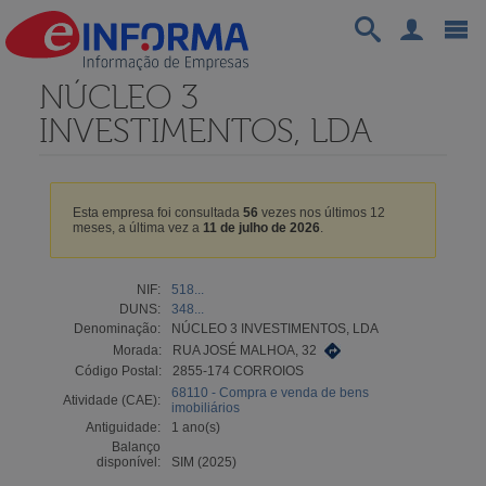
NÚCLEO 3
INVESTIMENTOS, LDA
Esta empresa foi consultada
56
vezes nos últimos 12
meses, a última vez a
11 de julho de 2026
.
NIF:
518...
DUNS:
348...
Denominação:
NÚCLEO 3 INVESTIMENTOS, LDA
Morada:
RUA JOSÉ MALHOA, 32
Código Postal:
2855-174 CORROIOS
68110 - Compra e venda de bens
Atividade (CAE):
imobiliários
Antiguidade:
1 ano(s)
Balanço
disponível:
SIM (2025)