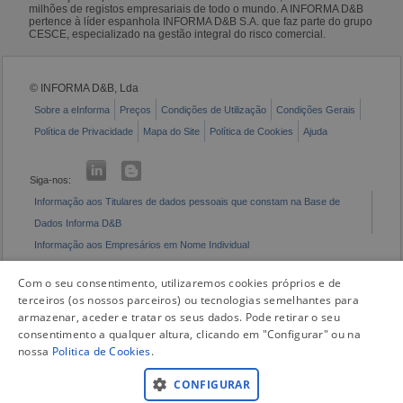
milhões de registos empresariais de todo o mundo. A INFORMA D&B
pertence à líder espanhola INFORMA D&B S.A. que faz parte do grupo
CESCE, especializado na gestão integral do risco comercial.
© INFORMA D&B, Lda
Sobre a eInforma
Preços
Condições de Utilização
Condições Gerais
Política de Privacidade
Mapa do Site
Política de Cookies
Ajuda
Siga-nos:
Informação aos Titulares de dados pessoais que constam na Base de
Dados Informa D&B
Informação aos Empresários em Nome Individual
Livro de Reclamações Eletrónico
Com o seu consentimento, utilizaremos cookies próprios e de
terceiros (os nossos parceiros) ou tecnologias semelhantes para
armazenar, aceder e tratar os seus dados. Pode retirar o seu
consentimento a qualquer altura, clicando em "Configurar" ou na
nossa
Politica de Cookies
.
CONFIGURAR