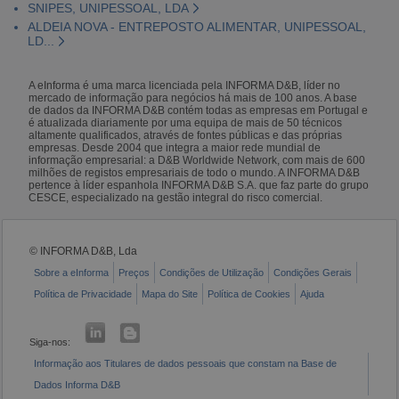
SNIPES, UNIPESSOAL, LDA
ALDEIA NOVA - ENTREPOSTO ALIMENTAR, UNIPESSOAL,
LD...
A eInforma é uma marca licenciada pela INFORMA D&B, líder no
mercado de informação para negócios há mais de 100 anos. A base
de dados da INFORMA D&B contém todas as empresas em Portugal e
é atualizada diariamente por uma equipa de mais de 50 técnicos
altamente qualificados, através de fontes públicas e das próprias
empresas. Desde 2004 que integra a maior rede mundial de
informação empresarial: a D&B Worldwide Network, com mais de 600
milhões de registos empresariais de todo o mundo. A INFORMA D&B
pertence à líder espanhola INFORMA D&B S.A. que faz parte do grupo
CESCE, especializado na gestão integral do risco comercial.
© INFORMA D&B, Lda
Sobre a eInforma
Preços
Condições de Utilização
Condições Gerais
Política de Privacidade
Mapa do Site
Política de Cookies
Ajuda
Siga-nos:
Informação aos Titulares de dados pessoais que constam na Base de
Dados Informa D&B