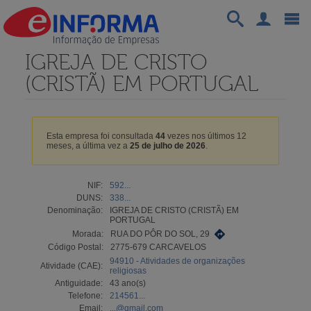
IGREJA DE CRISTO
(CRISTÃ) EM PORTUGAL
Esta empresa foi consultada
44
vezes nos últimos 12
meses, a última vez a
25 de julho de 2026
.
NIF:
592...
DUNS:
338...
Denominação:
IGREJA DE CRISTO (CRISTÃ) EM
PORTUGAL
Morada:
RUA DO PÔR DO SOL, 29
Código Postal:
2775-679 CARCAVELOS
94910 - Atividades de organizações
Atividade (CAE):
religiosas
Antiguidade:
43 ano(s)
Telefone:
214561...
Email:
...@gmail.com