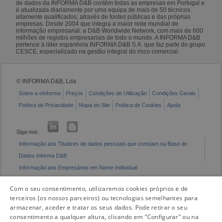
de dados da INFORMA D&B contém todas as empresas em Portugal e
é atualizada diariamente por uma equipa de mais de 50 técnicos
altamente qualificados, através de fontes públicas e das próprias
empresas. Desde 2004 que integra a maior rede mundial de
informação empresarial: a D&B Worldwide Network, com mais de 600
milhões de registos empresariais de todo o mundo. A INFORMA D&B
pertence à líder espanhola INFORMA D&B S.A. que faz parte do grupo
CESCE, especializado na gestão integral do risco comercial.
© INFORMA D&B, Lda
Sobre a eInforma
Preços
Condições de Utilização
Condições Gerais
Política de Privacidade
Mapa do Site
Política de Cookies
Ajuda
Siga-nos:
Informação aos Titulares de dados pessoais que constam na Base de
Dados Informa D&B
Informação aos Empresários em Nome Individual
Livro de Reclamações Eletrónico
Com o seu consentimento, utilizaremos cookies próprios e de
terceiros (os nossos parceiros) ou tecnologias semelhantes para
armazenar, aceder e tratar os seus dados. Pode retirar o seu
consentimento a qualquer altura, clicando em "Configurar" ou na