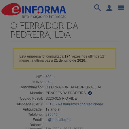
O FERRADOR DA
PEDREIRA, LDA
Esta empresa foi consultada
174
vezes nos últimos 12
meses, a última vez a
21 de julho de 2026
.
NIF:
508...
DUNS:
852...
Denominação:
O FERRADOR DA PEDREIRA, LDA
Morada:
PRACETA DA PEDREIRA
Código Postal:
3220-315 RIO VIDE
Atividade (CAE):
56111 - Restaurantes tipo tradicional
Antiguidade:
19 ano(s)
Telefone:
239549...
Email:
...@hotmail.com
Balanço
disponível:
SIM (2024, 2023, 2022)