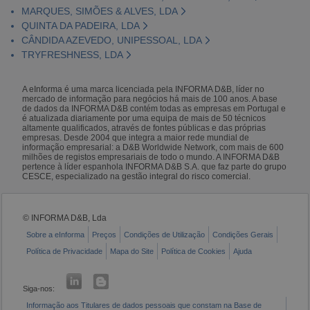
MARQUES, SIMÕES & ALVES, LDA
QUINTA DA PADEIRA, LDA
CÂNDIDA AZEVEDO, UNIPESSOAL, LDA
TRYFRESHNESS, LDA
A eInforma é uma marca licenciada pela INFORMA D&B, líder no
mercado de informação para negócios há mais de 100 anos. A base
de dados da INFORMA D&B contém todas as empresas em Portugal e
é atualizada diariamente por uma equipa de mais de 50 técnicos
altamente qualificados, através de fontes públicas e das próprias
empresas. Desde 2004 que integra a maior rede mundial de
informação empresarial: a D&B Worldwide Network, com mais de 600
milhões de registos empresariais de todo o mundo. A INFORMA D&B
pertence à líder espanhola INFORMA D&B S.A. que faz parte do grupo
CESCE, especializado na gestão integral do risco comercial.
© INFORMA D&B, Lda
Sobre a eInforma
Preços
Condições de Utilização
Condições Gerais
Política de Privacidade
Mapa do Site
Política de Cookies
Ajuda
Siga-nos:
Informação aos Titulares de dados pessoais que constam na Base de