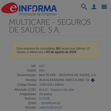
MULTICARE - SEGUROS
DE SAÚDE, S.A.
Esta empresa foi consultada
361
vezes nos últimos 12
meses, a última vez a
05 de agosto de 2026
.
NIF:
507...
DUNS:
866...
Denominação:
MULTICARE - SEGUROS DE SAÚDE, S.A.
Morada:
RUA ALEXANDRE HERCULANO, 53
Código Postal:
1250-010 LISBOA
Atividade (CAE):
65120 - Seguros não vida
Antiguidade:
19 ano(s)
Telefone:
217948...
Email:
...@multicare.pt
Website:
www.multicare.pt