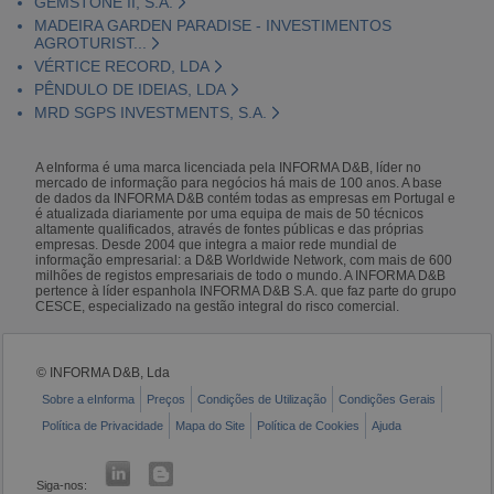
GEMSTONE II, S.A.
MADEIRA GARDEN PARADISE - INVESTIMENTOS
AGROTURIST...
VÉRTICE RECORD, LDA
PÊNDULO DE IDEIAS, LDA
MRD SGPS INVESTMENTS, S.A.
A eInforma é uma marca licenciada pela INFORMA D&B, líder no
mercado de informação para negócios há mais de 100 anos. A base
de dados da INFORMA D&B contém todas as empresas em Portugal e
é atualizada diariamente por uma equipa de mais de 50 técnicos
altamente qualificados, através de fontes públicas e das próprias
empresas. Desde 2004 que integra a maior rede mundial de
informação empresarial: a D&B Worldwide Network, com mais de 600
milhões de registos empresariais de todo o mundo. A INFORMA D&B
pertence à líder espanhola INFORMA D&B S.A. que faz parte do grupo
CESCE, especializado na gestão integral do risco comercial.
© INFORMA D&B, Lda
Sobre a eInforma
Preços
Condições de Utilização
Condições Gerais
Política de Privacidade
Mapa do Site
Política de Cookies
Ajuda
Siga-nos: