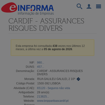
CARDIF - ASSURANCES
RISQUES DIVERS
Esta empresa foi consultada
438
vezes nos últimos 12
meses, a última vez a
05 de agosto de 2026
.
NIF:
980...
DUNS:
457...
Denominação:
CARDIF - ASSURANCES RISQUES
DIVERS
Morada:
RUA GALILEU GALILEI, 2 10º
Código Postal:
1500-392 LISBOA
Atividade (CAE):
65120 - Seguros não vida
Antiguidade:
28 ano(s)
Telefone:
213825...
Website:
www.bnpparibascardif.pt
Balanço