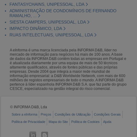
FANTASYCHAINS, UNIPESSOAL, LDA
ADMINISTRAÇÃO DE CONDOMÍNIOS DE FERNANDO
RAMALHO, ...
SIESTA CAMPERS, UNIPESSOAL, LDA
IMPACTO DINÂMICO, LDA
RUAS INTELECTUAIS, UNIPESSOAL, LDA
A eInforma é uma marca licenciada pela INFORMA D&B, líder no
mercado de informação para negócios há mais de 100 anos. A base
de dados da INFORMA D&B contém todas as empresas em Portugal e
é atualizada diariamente por uma equipa de mais de 50 técnicos
altamente qualificados, através de fontes públicas e das próprias
empresas. Desde 2004 que integra a maior rede mundial de
informação empresarial: a D&B Worldwide Network, com mais de 600
milhões de registos empresariais de todo o mundo. A INFORMA D&B
pertence à líder espanhola INFORMA D&B S.A. que faz parte do grupo
CESCE, especializado na gestão integral do risco comercial.
© INFORMA D&B, Lda
Sobre a eInforma
Preços
Condições de Utilização
Condições Gerais
Política de Privacidade
Mapa do Site
Política de Cookies
Ajuda