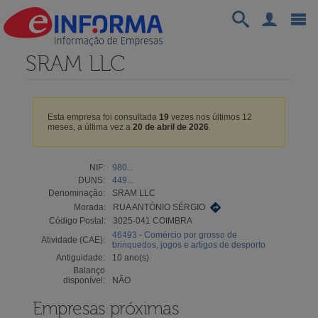
SRAM LLC
Esta empresa foi consultada
19
vezes nos últimos 12
meses, a última vez a
20 de abril de 2026
.
NIF:
980...
DUNS:
449...
Denominação:
SRAM LLC
Morada:
RUA ANTÓNIO SÉRGIO
Código Postal:
3025-041 COIMBRA
46493 - Comércio por grosso de
Atividade (CAE):
brinquedos, jogos e artigos de desporto
Antiguidade:
10 ano(s)
Balanço
disponível:
NÃO
Empresas próximas