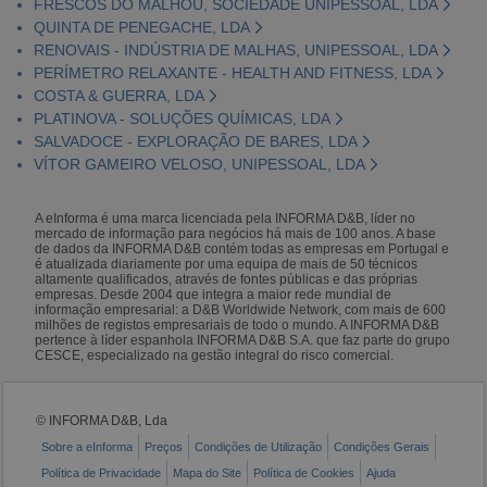
FRESCOS DO MALHOU, SOCIEDADE UNIPESSOAL, LDA
QUINTA DE PENEGACHE, LDA
RENOVAIS - INDÚSTRIA DE MALHAS, UNIPESSOAL, LDA
PERÍMETRO RELAXANTE - HEALTH AND FITNESS, LDA
COSTA & GUERRA, LDA
PLATINOVA - SOLUÇÕES QUÍMICAS, LDA
SALVADOCE - EXPLORAÇÃO DE BARES, LDA
VÍTOR GAMEIRO VELOSO, UNIPESSOAL, LDA
A eInforma é uma marca licenciada pela INFORMA D&B, líder no
mercado de informação para negócios há mais de 100 anos. A base
de dados da INFORMA D&B contém todas as empresas em Portugal e
é atualizada diariamente por uma equipa de mais de 50 técnicos
altamente qualificados, através de fontes públicas e das próprias
empresas. Desde 2004 que integra a maior rede mundial de
informação empresarial: a D&B Worldwide Network, com mais de 600
milhões de registos empresariais de todo o mundo. A INFORMA D&B
pertence à líder espanhola INFORMA D&B S.A. que faz parte do grupo
CESCE, especializado na gestão integral do risco comercial.
© INFORMA D&B, Lda
Sobre a eInforma
Preços
Condições de Utilização
Condições Gerais
Política de Privacidade
Mapa do Site
Política de Cookies
Ajuda