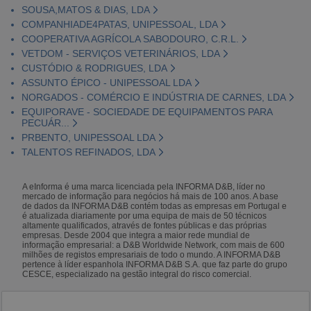
SOUSA,MATOS & DIAS, LDA
COMPANHIADE4PATAS, UNIPESSOAL, LDA
COOPERATIVA AGRÍCOLA SABODOURO, C.R.L.
VETDOM - SERVIÇOS VETERINÁRIOS, LDA
CUSTÓDIO & RODRIGUES, LDA
ASSUNTO ÉPICO - UNIPESSOAL LDA
NORGADOS - COMÉRCIO E INDÚSTRIA DE CARNES, LDA
EQUIPORAVE - SOCIEDADE DE EQUIPAMENTOS PARA
PECUÁR...
PRBENTO, UNIPESSOAL LDA
TALENTOS REFINADOS, LDA
A eInforma é uma marca licenciada pela INFORMA D&B, líder no
mercado de informação para negócios há mais de 100 anos. A base
de dados da INFORMA D&B contém todas as empresas em Portugal e
é atualizada diariamente por uma equipa de mais de 50 técnicos
altamente qualificados, através de fontes públicas e das próprias
empresas. Desde 2004 que integra a maior rede mundial de
informação empresarial: a D&B Worldwide Network, com mais de 600
milhões de registos empresariais de todo o mundo. A INFORMA D&B
pertence à líder espanhola INFORMA D&B S.A. que faz parte do grupo
CESCE, especializado na gestão integral do risco comercial.