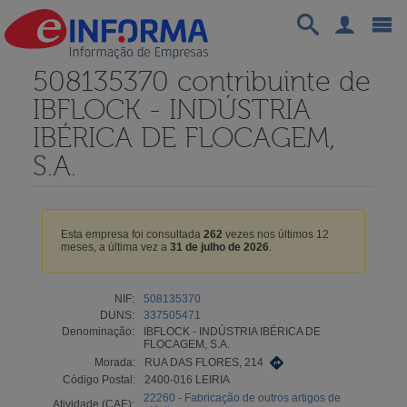
508135370 contribuinte de
IBFLOCK - INDÚSTRIA
IBÉRICA DE FLOCAGEM,
S.A.
Esta empresa foi consultada
262
vezes nos últimos 12
meses, a última vez a
31 de julho de 2026
.
NIF:
508135370
DUNS:
337505471
Denominação:
IBFLOCK - INDÚSTRIA IBÉRICA DE
FLOCAGEM, S.A.
Morada:
RUA DAS FLORES, 214
Código Postal:
2400-016 LEIRIA
22260 - Fabricação de outros artigos de
Atividade (CAE):