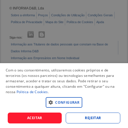
© INFORMA D&B, Lda
Sobre a eInforma
Preços
Condições de Utilização
Condições Gerais
Política de Privacidade
Mapa do Site
Política de Cookies
Ajuda
Siga-nos:
Informação aos Titulares de dados pessoais que constam na Base de
Dados Informa D&B
Informação aos Empresários em Nome Individual
Livro de Reclamações Eletrónico
Com o seu consentimento, utilizaremos cookies próprios e de
terceiros (os nossos parceiros) ou tecnologias semelhantes para
armazenar, aceder e tratar os seus dados. Pode retirar o seu
consentimento a qualquer altura, clicando em "Configurar" ou na
nossa
Politica de Cookies
.
CONFIGURAR
ACEITAR
REJEITAR