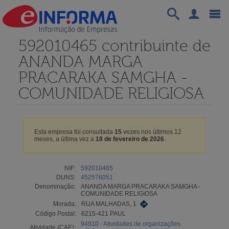
592010465 contribuinte de
ANANDA MARGA
PRACARAKA SAMGHA -
COMUNIDADE RELIGIOSA
Esta empresa foi consultada
15
vezes nos últimos 12
meses, a última vez a
18 de fevereiro de 2026
.
NIF:
592010465
DUNS:
452576051
Denominação:
ANANDA MARGA PRACARAKA SAMGHA -
COMUNIDADE RELIGIOSA
Morada:
RUA MALHADAS, 1
Código Postal:
6215-421 PAUL
94910 - Atividades de organizações
Atividade (CAE):