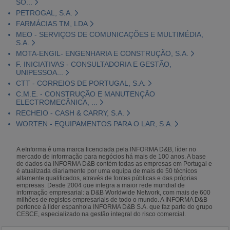
SO...
PETROGAL, S.A.
FARMÁCIAS TM, LDA
MEO - SERVIÇOS DE COMUNICAÇÕES E MULTIMÉDIA,
S.A.
MOTA-ENGIL- ENGENHARIA E CONSTRUÇÃO, S.A.
F. INICIATIVAS - CONSULTADORIA E GESTÃO,
UNIPESSOA...
CTT - CORREIOS DE PORTUGAL, S.A.
C.M.E. - CONSTRUÇÃO E MANUTENÇÃO
ELECTROMECÂNICA, ...
RECHEIO - CASH & CARRY, S.A.
WORTEN - EQUIPAMENTOS PARA O LAR, S.A.
A eInforma é uma marca licenciada pela INFORMA D&B, líder no
mercado de informação para negócios há mais de 100 anos. A base
de dados da INFORMA D&B contém todas as empresas em Portugal e
é atualizada diariamente por uma equipa de mais de 50 técnicos
altamente qualificados, através de fontes públicas e das próprias
empresas. Desde 2004 que integra a maior rede mundial de
informação empresarial: a D&B Worldwide Network, com mais de 600
milhões de registos empresariais de todo o mundo. A INFORMA D&B
pertence à líder espanhola INFORMA D&B S.A. que faz parte do grupo
CESCE, especializado na gestão integral do risco comercial.