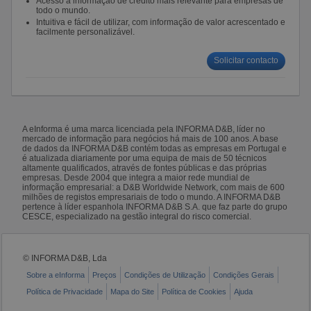
Acesso à informação de crédito mais relevante para empresas de
todo o mundo.
Intuitiva e fácil de utilizar, com informação de valor acrescentado e
facilmente personalizável.
Solicitar contacto
A eInforma é uma marca licenciada pela INFORMA D&B, líder no
mercado de informação para negócios há mais de 100 anos. A base
de dados da INFORMA D&B contém todas as empresas em Portugal e
é atualizada diariamente por uma equipa de mais de 50 técnicos
altamente qualificados, através de fontes públicas e das próprias
empresas. Desde 2004 que integra a maior rede mundial de
informação empresarial: a D&B Worldwide Network, com mais de 600
milhões de registos empresariais de todo o mundo. A INFORMA D&B
pertence à líder espanhola INFORMA D&B S.A. que faz parte do grupo
CESCE, especializado na gestão integral do risco comercial.
© INFORMA D&B, Lda
Sobre a eInforma
Preços
Condições de Utilização
Condições Gerais
Política de Privacidade
Mapa do Site
Política de Cookies
Ajuda