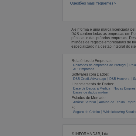
Questões mais frequentes >
A eInforma é uma marca licenciada pe
D&B contém todas as empresas em Portu
públicas e das próprias empresas. De
milhões de registos empresariais de 
especializado na gestão integral do ris
Relatórios de Empresas:
Relatórios de empresas de Portugal
Rela
API Empresas
Softwares com Dados:
D&B Credit Advantage
D&B Hoovers
S
Licenciamento de Dados:
Base de Dados à Medida
Novas Empres
Bases de dados on-line
Estudos de Mercado:
Análise Setorial
Análise do Tecido Empres
+:
Seguro de Crédito
Whistleblowing Solutio
© INFORMA D&B, Lda