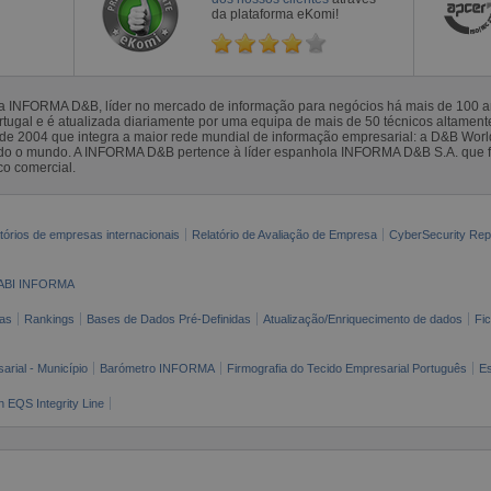
da plataforma eKomi!
la INFORMA D&B, líder no mercado de informação para negócios há mais de 100
gal e é atualizada diariamente por uma equipa de mais de 50 técnicos altamente 
sde 2004 que integra a maior rede mundial de informação empresarial: a D&B Wor
todo o mundo. A INFORMA D&B pertence à líder espanhola INFORMA D&B S.A. que 
co comercial.
tórios de empresas internacionais
Relatório de Avaliação de Empresa
CyberSecurity Rep
ABI INFORMA
as
Rankings
Bases de Dados Pré-Definidas
Atualização/Enriquecimento de dados
Fi
arial - Município
Barómetro INFORMA
Firmografia do Tecido Empresarial Português
Es
n EQS Integrity Line