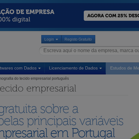
Login
Registo Gratuito
ftwares com Dados
Licenciamento de Dados
Estudos de M
mografia do tecido empresarial português
tecido empresarial
ratuita sobre a
pelas principais variáveis
mpresarial em Portugal