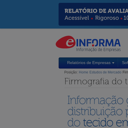
Relatórios de Empresas
So
Posição:
Home
Estudos de Mercado
Fir
Firmografia do 
Informação g
distribuição 
do
tecido e