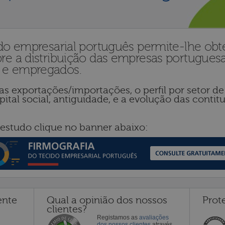
ido empresarial português permite-lhe obte
re a distribuição das empresas portugues
 e empregados.
as exportações/importações, o perfil por setor de 
apital social, antiguidade, e a evolução das conti
estudo clique no banner abaixo:
ente
Qual a opinião dos nossos
Prot
clientes?
Registamos as
avaliações
dos nossos clientes
através