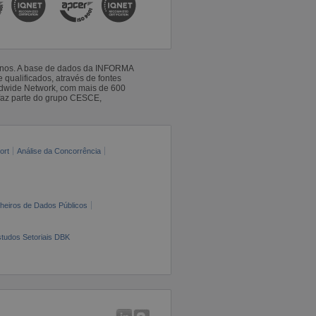
 anos. A base de dados da INFORMA
qualificados, através de fontes
ldwide Network, com mais de 600
faz parte do grupo CESCE,
ort
Análise da Concorrência
cheiros de Dados Públicos
tudos Setoriais DBK