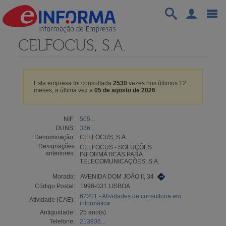
CELFOCUS, S.A.
Esta empresa foi consultada
2530
vezes nos últimos 12
meses, a última vez a
05 de agosto de 2026
.
NIF:
505...
DUNS:
336...
Denominação:
CELFOCUS, S.A.
Designações
CELFOCUS - SOLUÇÕES
anteriores:
INFORMÁTICAS PARA
TELECOMUNICAÇÕES, S.A.
Morada:
AVENIDA DOM JOÃO II, 34
Código Postal:
1998-031 LISBOA
62201 - Atividades de consultoria em
Atividade (CAE):
informática
Antiguidade:
25 ano(s)
Telefone:
213836...