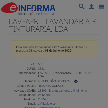
LAVFAFE - LAVANDARIA E
TINTURARIA, LDA
Esta empresa foi consultada
267
vezes nos últimos 12
meses, a última vez a
08 de julho de 2026
.
NIF:
505...
DUNS:
336...
Denominação:
LAVFAFE - LAVANDARIA E TINTURARIA,
LDA
Morada:
RUA DE SÃO GIDOS, 273
Código Postal:
4820-470 GOLÃES
Atividade (CAE):
13301 - Branqueamento e tingimento
Antiguidade:
25 ano(s)
Telefone:
253596...
Email:
...@lavfafe.com
Website:
www.lavfafe.com