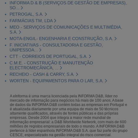
INFORMA D & B (SERVIÇOS DE GESTÃO DE EMPRESAS),
SO...
PETROGAL, S.A.
FARMÁCIAS TM, LDA
MEO - SERVIÇOS DE COMUNICAÇÕES E MULTIMÉDIA,
S.A.
MOTA-ENGIL- ENGENHARIA E CONSTRUÇÃO, S.A.
F. INICIATIVAS - CONSULTADORIA E GESTÃO,
UNIPESSOA...
CTT - CORREIOS DE PORTUGAL, S.A.
C.M.E. - CONSTRUÇÃO E MANUTENÇÃO
ELECTROMECÂNICA, ...
RECHEIO - CASH & CARRY, S.A.
WORTEN - EQUIPAMENTOS PARA O LAR, S.A.
A eInforma é uma marca licenciada pela INFORMA D&B, líder no
mercado de informação para negócios há mais de 100 anos. A base
de dados da INFORMA D&B contém todas as empresas em Portugal e
é atualizada diariamente por uma equipa de mais de 50 técnicos
altamente qualificados, através de fontes públicas e das próprias
empresas. Desde 2004 que integra a maior rede mundial de
informação empresarial: a D&B Worldwide Network, com mais de 600
milhões de registos empresariais de todo o mundo. A INFORMA D&B
pertence à líder espanhola INFORMA D&B S.A. que faz parte do grupo
CESCE, especializado na gestão integral do risco comercial.