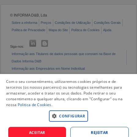
© INFORMA D&B, Lda
Sobre a eInforma
Preços
Condições de Utilização
Condições Gerais
Política de Privacidade
Mapa do Site
Política de Cookies
Ajuda
Siga-nos:
Informação aos Titulares de dados pessoais que constam na Base de
Dados Informa D&B
Informação aos Empresários em Nome Individual
Livro de Reclamações Eletrónico
Com o seu consentimento, utilizaremos cookies próprios e de
terceiros (os nossos parceiros) ou tecnologias semelhantes para
armazenar, aceder e tratar os seus dados. Pode retirar o seu
consentimento a qualquer altura, clicando em "Configurar" ou na
nossa
Politica de Cookies
.
CONFIGURAR
ACEITAR
REJEITAR