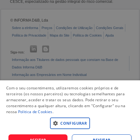
CESCE, especializado na gestão integral do risco comercial.
© INFORMA D&B, Lda
Sobre a eInforma
Preços
Condições de Utilização
Condições Gerais
Política de Privacidade
Mapa do Site
Política de Cookies
Ajuda
Siga-nos:
Informação aos Titulares de dados pessoais que constam na Base de
Dados Informa D&B
Informação aos Empresários em Nome Individual
Livro de Reclamações Eletrónico
Com o seu consentimento, utilizaremos cookies próprios e de
terceiros (os nossos parceiros) ou tecnologias semelhantes para
armazenar, aceder e tratar os seus dados. Pode retirar o seu
consentimento a qualquer altura, clicando em "Configurar" ou na
nossa
Politica de Cookies
.
CONFIGURAR