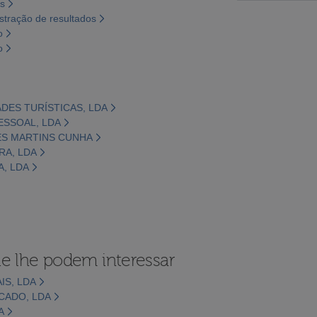
os
tração de resultados
o
o
ADES TURÍSTICAS, LDA
PESSOAL, LDA
ES MARTINS CUNHA
RA, LDA
A, LDA
e lhe podem interessar
S, LDA
CADO, LDA
A