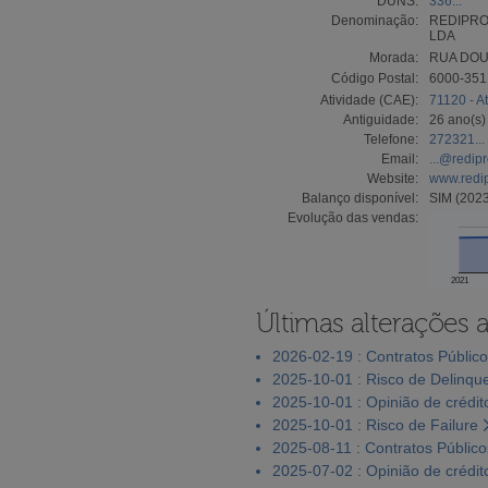
DUNS:
336...
Denominação:
REDIPRO
LDA
Morada:
RUA DOU
Código Postal:
6000-35
Atividade (CAE):
71120 - A
Antiguidade:
26 ano(s)
Telefone:
272321...
Email:
...@redipr
Website:
www.redip
Balanço disponível:
SIM (2023
Evolução das vendas:
2021
Últimas alterações 
2026-02-19 : Contratos Públic
2025-10-01 : Risco de Delinqu
2025-10-01 : Opinião de crédit
2025-10-01 : Risco de Failure
2025-08-11 : Contratos Público
2025-07-02 : Opinião de crédit