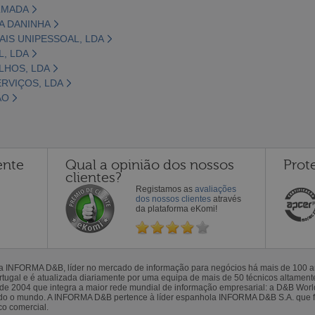
LMADA
A DANINHA
AIS UNIPESSOAL, LDA
, LDA
LHOS, LDA
ERVIÇOS, LDA
ÃO
ente
Qual a opinião dos nossos
Prot
clientes?
Registamos as
avaliações
dos nossos clientes
através
da plataforma eKomi!
la INFORMA D&B, líder no mercado de informação para negócios há mais de 100
gal e é atualizada diariamente por uma equipa de mais de 50 técnicos altamente 
sde 2004 que integra a maior rede mundial de informação empresarial: a D&B Wor
todo o mundo. A INFORMA D&B pertence à líder espanhola INFORMA D&B S.A. que 
co comercial.