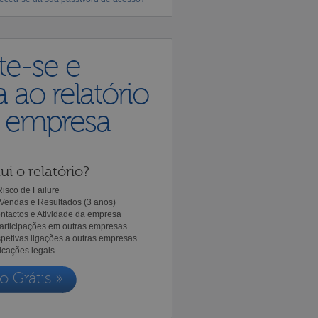
te-se e
 ao relatório
a empresa
ui o relatório?
isco de Failure
Vendas e Resultados (3 anos)
ntactos e Atividade da empresa
Participações em outras empresas
spetivas ligações a outras empresas
icações legais
o Grátis »