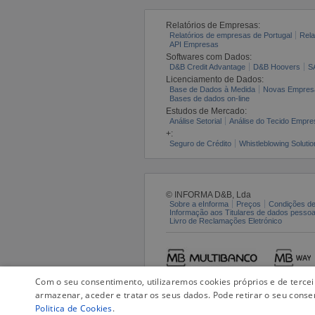
Relatórios de Empresas:
Relatórios de empresas de Portugal
Rela
API Empresas
Softwares com Dados:
D&B Credit Advantage
D&B Hoovers
S
Licenciamento de Dados:
Base de Dados à Medida
Novas Empres
Bases de dados on-line
Estudos de Mercado:
Análise Setorial
Análise do Tecido Empres
+:
Seguro de Crédito
Whistleblowing Solutio
© INFORMA D&B, Lda
Sobre a eInforma
Preços
Condições de
Informação aos Titulares de dados pesso
Livro de Reclamações Eletrónico
Com o seu consentimento, utilizaremos cookies próprios e de terce
armazenar, aceder e tratar os seus dados. Pode retirar o seu conse
Politica de Cookies
.