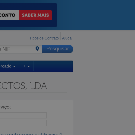
Tipos de Contrato
Ajuda
ercado
+
ECTOS, LDA
viço:
eceu-se da sua password de acesso?