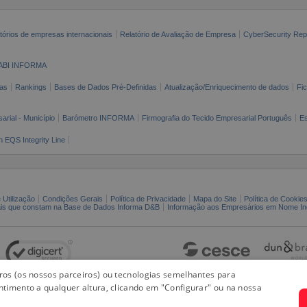
tórios de empresas internacionais
Relatório de Avaliação de Empresa
CyberSecurity Rep
ABI INFORMA
as
Rankings
Bases de Dados Pré-Definidas
Atualização/Enriquecimento de dados
Fi
arial - Município
Barómetro INFORMA
Firmografia do Tecido Empresarial Português
Es
n EQS Integrity Line
 Utilização
Condições Gerais
Política de Privacidade
Mapa do Site
Política de Cookie
ais que constam na Base de Dados Informa D&B
Informação aos Empresários em Nome Ind
iros (os nossos parceiros) ou tecnologias semelhantes para
ntimento a qualquer altura, clicando em "Configurar" ou na nossa