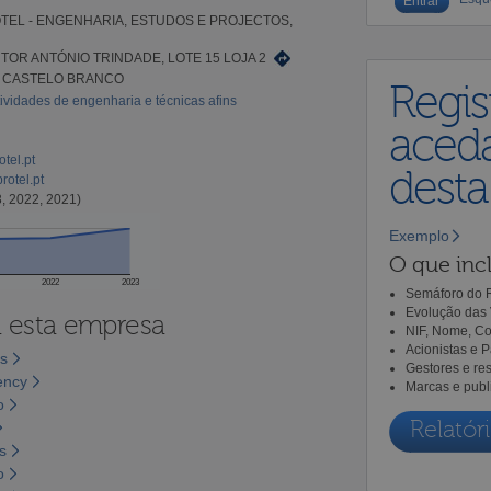
TEL - ENGENHARIA, ESTUDOS E PROJECTOS,
TOR ANTÓNIO TRINDADE, LOTE 15 LOJA 2
1 CASTELO BRANCO
Regis
tividades de engenharia e técnicas afins
aceda
otel.pt
dest
rotel.pt
, 2022, 2021)
Exemplo
O que incl
2022
2023
Semáforo do R
Evolução das 
a esta empresa
NIF, Nome, Co
Acionistas e 
os
Gestores e re
ency
Marcas e publ
o
Relatóri
s
o