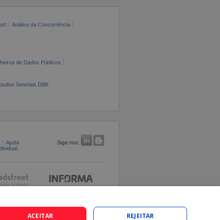
ort
Análise da Concorrência
cheiros de Dados Públicos
tudos Setoriais DBK
s
Ajuda
Siga-nos:
ividual
ACEITAR
REJEITAR