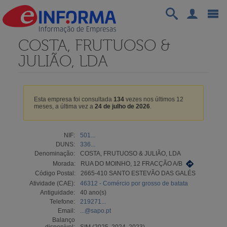
COSTA, FRUTUOSO &
JULIÃO, LDA
Esta empresa foi consultada
134
vezes nos últimos 12
meses, a última vez a
24 de julho de 2026
.
NIF:
501...
DUNS:
336...
Denominação:
COSTA, FRUTUOSO & JULIÃO, LDA
Morada:
RUA DO MOINHO, 12 FRACÇÃO A/B
Código Postal:
2665-410 SANTO ESTEVÃO DAS GALÉS
Atividade (CAE):
46312 - Comércio por grosso de batata
Antiguidade:
40 ano(s)
Telefone:
219271...
Email:
...@sapo.pt
Balanço
disponível:
SIM (2025, 2024, 2023)