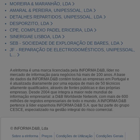
MOREIRA & MARANHÃO, LDA
AMARAL & PEREIRA, UNIPESSOAL, LDA
DETALHES REPARTIDOS, UNIPESSOAL, LDA
DESPORZITO, LDA
CPE, COMPLEXO PADEL ERICEIRA, LDA
SINERGIAE LISBOA, LDA
SEB - SOCIEDADE DE EXPLORAÇÃO DE BARES, LDA
JF - REPARAÇÃO DE ELECTRODOMÉSTICOS, UNIPESSOAL,
L...
A eInforma é uma marca licenciada pela INFORMA D&B, líder no
mercado de informação para negócios há mais de 100 anos. A base
de dados da INFORMA D&B contém todas as empresas em Portugal e
é atualizada diariamente por uma equipa de mais de 50 técnicos
altamente qualificados, através de fontes públicas e das próprias
empresas. Desde 2004 que integra a maior rede mundial de
informação empresarial: a D&B Worldwide Network, com mais de 600
milhões de registos empresariais de todo o mundo. A INFORMA D&B
pertence à líder espanhola INFORMA D&B S.A. que faz parte do grupo
CESCE, especializado na gestão integral do risco comercial.
© INFORMA D&B, Lda
Sobre a eInforma
Preços
Condições de Utilização
Condições Gerais