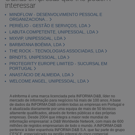
interessar
MINDFLOW - DESENVOLVIMENTO PESSOAL E
ORGANIZACIONA...
PERIÉLIO - GESTÃO E SERVIÇOS, LDA
LABUTA COMPETENTE, UNIPESSOAL, LDA
MIXVIP, UNIPESSOAL, LDA
BARBATANA BOÉMIA, LDA
THE ROCK - TECNOLOGIAS ASSOCIADAS, LDA
BRNDTS, UNIPESSOAL, LDA
PROTEGRITY EUROPE LIMITED - SUCURSAL EM
PORTUGAL
ANASTÁCIO DE ALMEIDA, LDA
WELCOME ANGEL, UNIPESSOAL, LDA
A eInforma é uma marca licenciada pela INFORMA D&B, líder no
mercado de informação para negócios há mais de 100 anos. A base
de dados da INFORMA D&B contém todas as empresas em Portugal e
é atualizada diariamente por uma equipa de mais de 50 técnicos
altamente qualificados, através de fontes públicas e das próprias
empresas. Desde 2004 que integra a maior rede mundial de
informação empresarial: a D&B Worldwide Network, com mais de 600
milhões de registos empresariais de todo o mundo. A INFORMA D&B
pertence à líder espanhola INFORMA D&B S.A. que faz parte do grupo
CESCE, especializado na gestão integral do risco comercial.