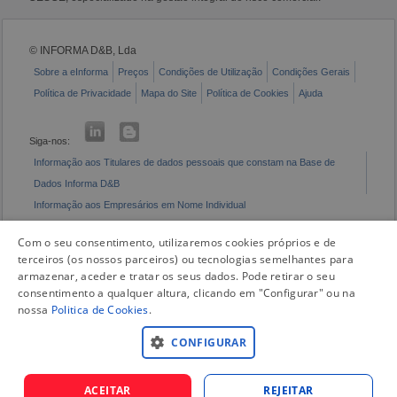
© INFORMA D&B, Lda
Sobre a eInforma
Preços
Condições de Utilização
Condições Gerais
Política de Privacidade
Mapa do Site
Política de Cookies
Ajuda
Siga-nos:
Informação aos Titulares de dados pessoais que constam na Base de
Dados Informa D&B
Informação aos Empresários em Nome Individual
Livro de Reclamações Eletrónico
Com o seu consentimento, utilizaremos cookies próprios e de
terceiros (os nossos parceiros) ou tecnologias semelhantes para
armazenar, aceder e tratar os seus dados. Pode retirar o seu
consentimento a qualquer altura, clicando em "Configurar" ou na
nossa
Politica de Cookies
.
CONFIGURAR
ACEITAR
REJEITAR