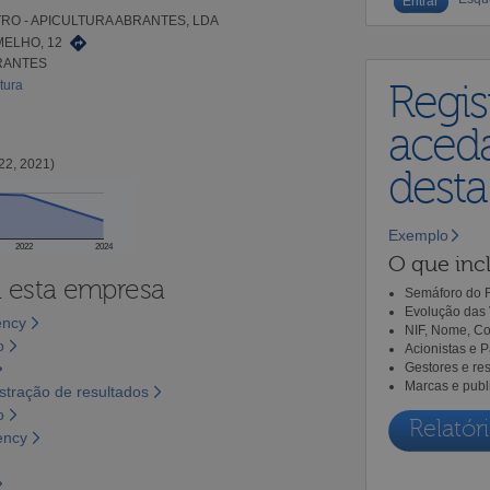
RO - APICULTURA ABRANTES, LDA
ELHO, 12
BRANTES
tura
Regis
aceda
22, 2021)
dest
Exemplo
2022
2024
O que incl
a esta empresa
Semáforo do R
Evolução das 
ency
NIF, Nome, Co
o
Acionistas e 
Gestores e re
Marcas e publ
tração de resultados
o
Relatóri
ency