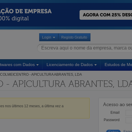
Login
Registo Gratuito
ftwares com Dados
Licenciamento de Dados
Estudos de M
COLMEICENTRO - APICULTURA ABRANTES, LDA
 - APICULTURA ABRANTES, LD
Acesso ao ser
es nos últimos 12 meses, a última vez a
Email
Password
Esqu