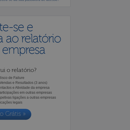
te-se e
 ao relatório
a empresa
ui o relatório?
isco de Failure
Vendas e Resultados (3 anos)
ntactos e Atividade da empresa
Participações em outras empresas
spetivas ligações a outras empresas
icações legais
o Grátis »