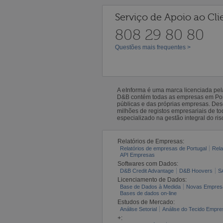
Serviço de Apoio ao Cli
808 29 80 80
Questões mais frequentes >
A eInforma é uma marca licenciada pe
D&B contém todas as empresas em Portu
públicas e das próprias empresas. De
milhões de registos empresariais de 
especializado na gestão integral do ris
Relatórios de Empresas:
Relatórios de empresas de Portugal
Rela
API Empresas
Softwares com Dados:
D&B Credit Advantage
D&B Hoovers
S
Licenciamento de Dados:
Base de Dados à Medida
Novas Empres
Bases de dados on-line
Estudos de Mercado:
Análise Setorial
Análise do Tecido Empres
+: