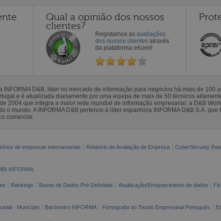
ente
Qual a opinião dos nossos
Prot
clientes?
Registamos as
avaliações
dos nossos clientes
através
da plataforma eKomi!
la INFORMA D&B, líder no mercado de informação para negócios há mais de 100
gal e é atualizada diariamente por uma equipa de mais de 50 técnicos altamente 
sde 2004 que integra a maior rede mundial de informação empresarial: a D&B Wor
todo o mundo. A INFORMA D&B pertence à líder espanhola INFORMA D&B S.A. que 
co comercial.
tórios de empresas internacionais
Relatório de Avaliação de Empresa
CyberSecurity Rep
ABI INFORMA
as
Rankings
Bases de Dados Pré-Definidas
Atualização/Enriquecimento de dados
Fi
arial - Município
Barómetro INFORMA
Firmografia do Tecido Empresarial Português
Es