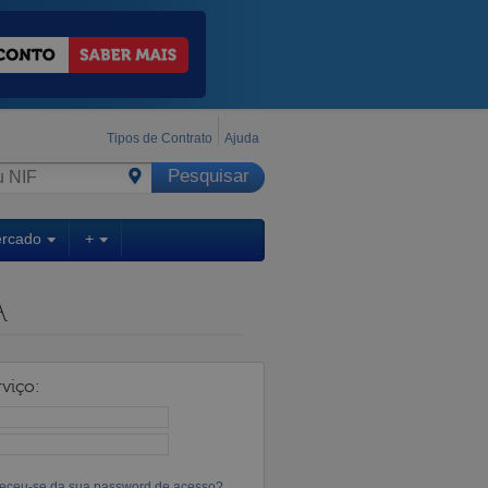
Tipos de Contrato
Ajuda
ercado
+
A
viço:
eceu-se da sua password de acesso?