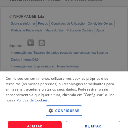
© INFORMA D&B, Lda
Sobre a eInforma
Preços
Condições de Utilização
Condições Gerais
Política de Privacidade
Mapa do Site
Política de Cookies
Ajuda
Siga-nos:
Informação aos Titulares de dados pessoais que constam na Base de
Dados Informa D&B
Informação aos Empresários em Nome Individual
Livro de Reclamações Eletrónico
Com o seu consentimento, utilizaremos cookies próprios e de
terceiros (os nossos parceiros) ou tecnologias semelhantes para
armazenar, aceder e tratar os seus dados. Pode retirar o seu
consentimento a qualquer altura, clicando em "Configurar" ou na
nossa
Politica de Cookies
.
CONFIGURAR
ACEITAR
REJEITAR