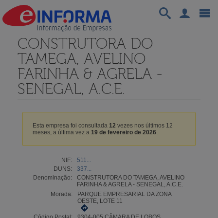
CONSTRUTORA DO
TAMEGA, AVELINO
FARINHA & AGRELA -
SENEGAL, A.C.E.
Esta empresa foi consultada
12
vezes nos últimos 12
meses, a última vez a
19 de fevereiro de 2026
.
NIF:
511...
DUNS:
337...
Denominação:
CONSTRUTORA DO TAMEGA, AVELINO
FARINHA & AGRELA - SENEGAL, A.C.E.
Morada:
PARQUE EMPRESARIAL DA ZONA
OESTE, LOTE 11
Código Postal:
9304-005 CÂMARA DE LOBOS