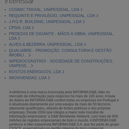
interessar
COSMIC TRIVIAL, UNIPESSOAL, LDA
REQUINTE E PRIVILÉGIO, UNIPESSOAL, LDA
J.P.G.R. BUILDING, UNIPESSOAL, LDA
CPGN, LDA
PROEZAS DE GIGANTE - MÃOS À OBRA, UNIPESSOAL,
LDA
ALVES & BEZERRA, UNIPESSOAL, LDA
QUALIABRE - PROMOÇÃO, CONSULTORIA E GESTÃO
IMOBILI...
IMPEROCONSTROI - SOCIEDADE DE CONSTRUÇÕES,
UNIPESS...
ROSTOS ENÉRGICOS, LDA
IMOVIVENDAS, LDA
A eInforma é uma marca licenciada pela INFORMA D&B, líder no
mercado de informação para negócios há mais de 100 anos. A base
de dados da INFORMA D&B contém todas as empresas em Portugal e
é atualizada diariamente por uma equipa de mais de 50 técnicos
altamente qualificados, através de fontes públicas e das próprias
empresas. Desde 2004 que integra a maior rede mundial de
informação empresarial: a D&B Worldwide Network, com mais de 600
milhões de registos empresariais de todo o mundo. A INFORMA D&B
pertence à líder espanhola INFORMA D&B S.A. que faz parte do grupo
CESCE, especializado na gestão integral do risco comercial.