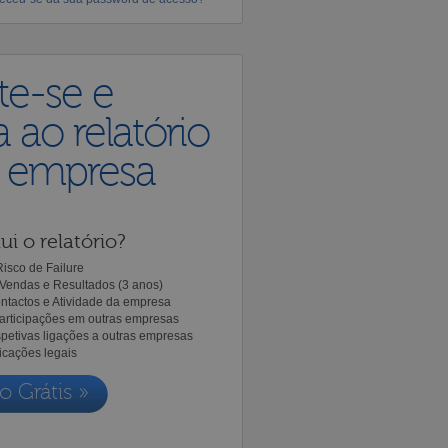
te-se e
 ao relatório
a empresa
ui o relatório?
isco de Failure
Vendas e Resultados (3 anos)
ntactos e Atividade da empresa
Participações em outras empresas
spetivas ligações a outras empresas
icações legais
o Grátis »