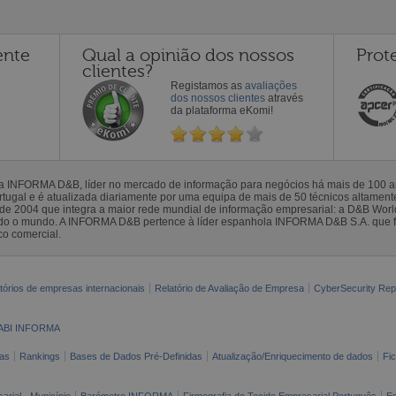
ente
Qual a opinião dos nossos
Prot
clientes?
Registamos as
avaliações
dos nossos clientes
através
da plataforma eKomi!
la INFORMA D&B, líder no mercado de informação para negócios há mais de 100
gal e é atualizada diariamente por uma equipa de mais de 50 técnicos altamente 
sde 2004 que integra a maior rede mundial de informação empresarial: a D&B Wor
todo o mundo. A INFORMA D&B pertence à líder espanhola INFORMA D&B S.A. que 
co comercial.
tórios de empresas internacionais
Relatório de Avaliação de Empresa
CyberSecurity Rep
ABI INFORMA
as
Rankings
Bases de Dados Pré-Definidas
Atualização/Enriquecimento de dados
Fi
arial - Município
Barómetro INFORMA
Firmografia do Tecido Empresarial Português
Es