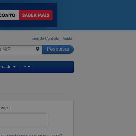
Tipos de Contrato
Ajuda
ercado
+
viço:
eceu-se da sua password de acesso?