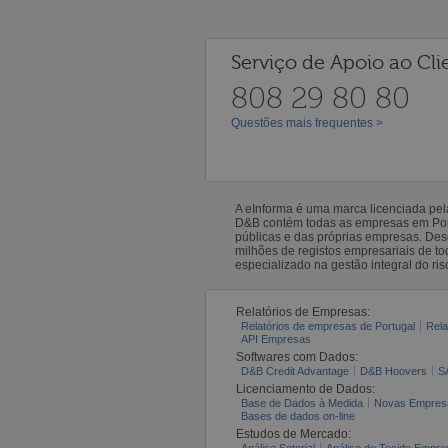
Serviço de Apoio ao Cli
808 29 80 80
Questões mais frequentes >
A eInforma é uma marca licenciada pe
D&B contém todas as empresas em Portu
públicas e das próprias empresas. De
milhões de registos empresariais de 
especializado na gestão integral do ris
Relatórios de Empresas:
Relatórios de empresas de Portugal
Rela
API Empresas
Softwares com Dados:
D&B Credit Advantage
D&B Hoovers
S
Licenciamento de Dados:
Base de Dados à Medida
Novas Empres
Bases de dados on-line
Estudos de Mercado:
Análise Setorial
Análise do Tecido Empres