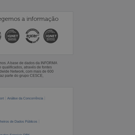
egemos a informação
 anos. A base de dados da INFORMA
qualificados, através de fontes
ldwide Network, com mais de 600
faz parte do grupo CESCE,
ort
Análise da Concorrência
cheiros de Dados Públicos
tudos Setoriais DBK