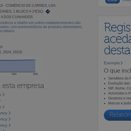
ÁS - COMÉRCIO DE CARNES, LDA
EANES, 1 BLOCO 4 1ºESQ.
1 A DOS CUNHADOS
omércio a retalho em outros estabelecimentos não
Regis
zados, com predominância de produtos alimentares,
ou tabaco
aceda
dest
pt
5, 2024, 2023)
Exemplo
O que incl
2024
2025
Semáforo do R
Evolução das 
a esta empresa
NIF, Nome, Co
Acionistas e 
o
Gestores e re
Marcas e publ
o
ency
Relatóri
ency
ency