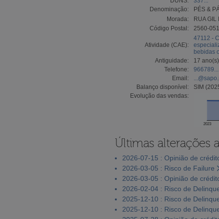
DUNS:
337...
Denominação:
PÉS & P
Morada:
RUA GIL 
Código Postal:
2560-05
47112 - C
Atividade (CAE):
especiali
bebidas 
Antiguidade:
17 ano(s)
Telefone:
966789...
Email:
...@sapo.
Balanço disponível:
SIM (202
Evolução das vendas:
2023
Últimas alterações 
2026-07-15 : Opinião de crédit
2026-03-05 : Risco de Failure
2026-03-05 : Opinião de crédit
2026-02-04 : Risco de Delinqu
2025-12-10 : Risco de Delinqu
2025-12-10 : Risco de Delinqu