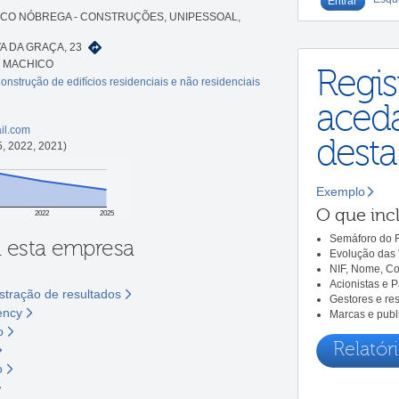
CO NÓBREGA - CONSTRUÇÕES, UNIPESSOAL,
A DA GRAÇA, 23
7 MACHICO
Regis
onstrução de edifícios residenciais e não residenciais
aceda
il.com
dest
, 2022, 2021)
Exemplo
O que incl
2022
2025
Semáforo do R
a esta empresa
Evolução das 
NIF, Nome, Co
Acionistas e 
tração de resultados
Gestores e re
ency
Marcas e publ
o
Relatóri
o