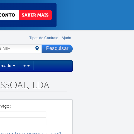
Tipos de Contrato
Ajuda
ercado
+
SSOAL, LDA
viço:
eceu-se da sua password de acesso?