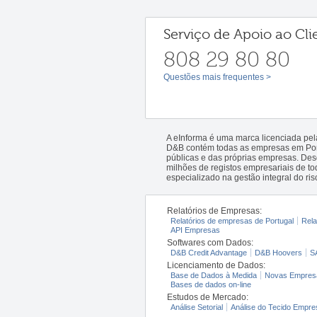
Serviço de Apoio ao Cli
808 29 80 80
Questões mais frequentes >
A eInforma é uma marca licenciada pe
D&B contém todas as empresas em Portu
públicas e das próprias empresas. De
milhões de registos empresariais de 
especializado na gestão integral do ris
Relatórios de Empresas:
Relatórios de empresas de Portugal
Rela
API Empresas
Softwares com Dados:
D&B Credit Advantage
D&B Hoovers
S
Licenciamento de Dados:
Base de Dados à Medida
Novas Empres
Bases de dados on-line
Estudos de Mercado:
Análise Setorial
Análise do Tecido Empres