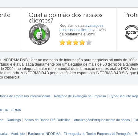
ente
Qual a opinião dos nossos
Prot
clientes?
Registamos as
avaliações
dos nossos clientes
através
da plataforma eKomi!
la INFORMA D&B, líder no mercado de informação para negócios há mais de 100
gal e é atualizada diariamente por uma equipa de mais de 50 técnicos altamente 
sde 2004 que integra a maior rede mundial de informação empresarial: a D&B Wor
todo o mundo. A INFORMA D&B pertence à líder espanhola INFORMA D&B S.A. que 
co comercial.
tórios de empresas internacionais
Relatório de Avaliação de Empresa
CyberSecurity Rep
ABI INFORMA
as
Rankings
Bases de Dados Pré-Definidas
Atualização/Enriquecimento de dados
Fi
arial - Município
Barómetro INFORMA
Firmografia do Tecido Empresarial Português
Es