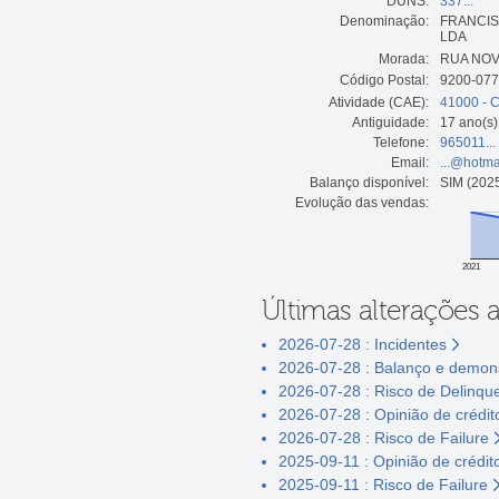
DUNS:
337...
Denominação:
FRANCIS
LDA
Morada:
RUA NOV
Código Postal:
9200-07
Atividade (CAE):
41000 - C
Antiguidade:
17 ano(s)
Telefone:
965011...
Email:
...@hotma
Balanço disponível:
SIM (2025
Evolução das vendas:
2021
Últimas alterações 
2026-07-28 : Incidentes
2026-07-28 : Balanço e demons
2026-07-28 : Risco de Delinqu
2026-07-28 : Opinião de crédit
2026-07-28 : Risco de Failure
2025-09-11 : Opinião de crédit
2025-09-11 : Risco de Failure