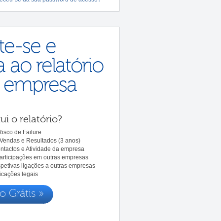
te-se e
 ao relatório
a empresa
ui o relatório?
isco de Failure
Vendas e Resultados (3 anos)
ntactos e Atividade da empresa
Participações em outras empresas
spetivas ligações a outras empresas
icações legais
o Grátis »