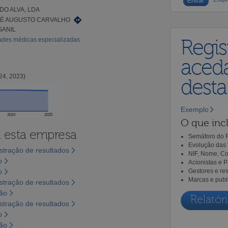
DO ALVA, LDA
SÉ AUGUSTO CARVALHO
GANIL
dades médicas especializadas
Regis
aceda
24, 2023)
dest
Exemplo
2024
2025
O que incl
a esta empresa
Semáforo do R
Evolução das 
tração de resultados
NIF, Nome, Co
o
Acionistas e 
o
Gestores e re
Marcas e publ
tração de resultados
são
Relatóri
tração de resultados
o
são