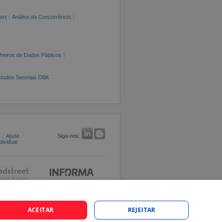
ort
Análise da Concorrência
cheiros de Dados Públicos
tudos Setoriais DBK
s
Ajuda
Siga-nos:
ividual
ACEITAR
REJEITAR