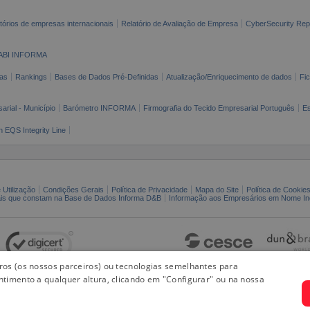
tórios de empresas internacionais
Relatório de Avaliação de Empresa
CyberSecurity Rep
ABI INFORMA
as
Rankings
Bases de Dados Pré-Definidas
Atualização/Enriquecimento de dados
Fi
arial - Município
Barómetro INFORMA
Firmografia do Tecido Empresarial Português
Es
n EQS Integrity Line
 Utilização
Condições Gerais
Política de Privacidade
Mapa do Site
Política de Cookie
ais que constam na Base de Dados Informa D&B
Informação aos Empresários em Nome Ind
iros (os nossos parceiros) ou tecnologias semelhantes para
ntimento a qualquer altura, clicando em "Configurar" ou na nossa