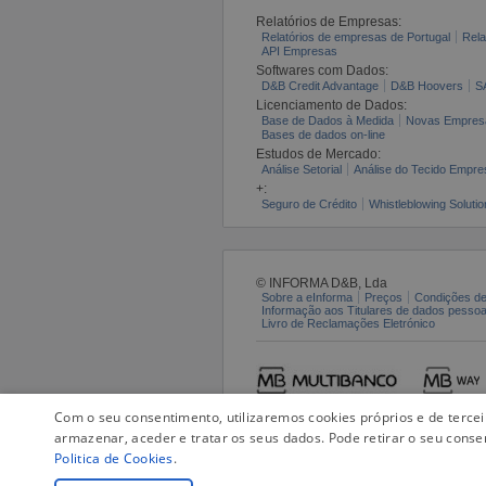
Relatórios de Empresas:
Relatórios de empresas de Portugal
Rela
API Empresas
Softwares com Dados:
D&B Credit Advantage
D&B Hoovers
S
Licenciamento de Dados:
Base de Dados à Medida
Novas Empres
Bases de dados on-line
Estudos de Mercado:
Análise Setorial
Análise do Tecido Empres
+:
Seguro de Crédito
Whistleblowing Solutio
© INFORMA D&B, Lda
Sobre a eInforma
Preços
Condições de
Informação aos Titulares de dados pesso
Livro de Reclamações Eletrónico
Com o seu consentimento, utilizaremos cookies próprios e de terce
armazenar, aceder e tratar os seus dados. Pode retirar o seu conse
Politica de Cookies
.