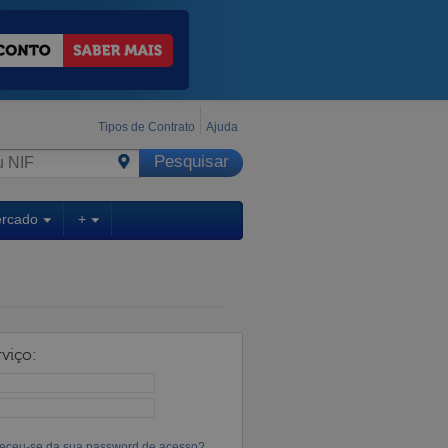
Tipos de Contrato
Ajuda
ercado
+
viço:
eceu-se da sua password de acesso?