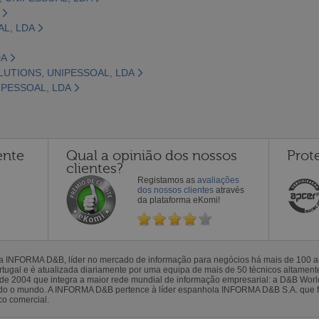
AL, LDA
DA
LUTIONS, UNIPESSOAL, LDA
IPESSOAL, LDA
ente
Qual a opinião dos nossos
Prot
clientes?
Registamos as
avaliações
dos nossos clientes
através
da plataforma eKomi!
la INFORMA D&B, líder no mercado de informação para negócios há mais de 100
gal e é atualizada diariamente por uma equipa de mais de 50 técnicos altamente 
sde 2004 que integra a maior rede mundial de informação empresarial: a D&B Wor
todo o mundo. A INFORMA D&B pertence à líder espanhola INFORMA D&B S.A. que 
co comercial.