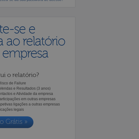
te-se e
 ao relatório
a empresa
ui o relatório?
isco de Failure
Vendas e Resultados (3 anos)
ntactos e Atividade da empresa
Participações em outras empresas
spetivas ligações a outras empresas
icações legais
o Grátis »