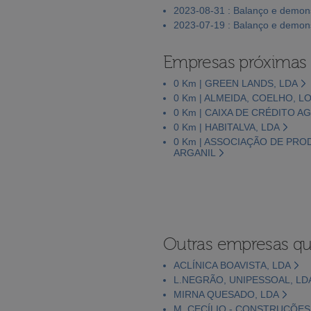
2023-08-31 : Balanço e demons
2023-07-19 : Balanço e demons
Empresas próximas
0 Km | GREEN LANDS, LDA
0 Km | ALMEIDA, COELHO, L
0 Km | CAIXA DE CRÉDITO A
0 Km | HABITALVA, LDA
0 Km | ASSOCIAÇÃO DE PR
ARGANIL
Outras empresas qu
ACLÍNICA BOAVISTA, LDA
L.NEGRÃO, UNIPESSOAL, LD
MIRNA QUESADO, LDA
M. CECÍLIO - CONSTRUÇÕES