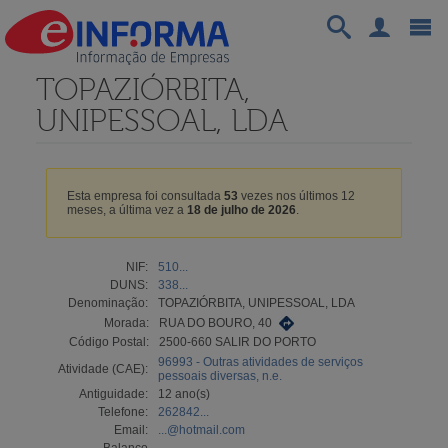
TOPAZIÓRBITA,
UNIPESSOAL, LDA
Esta empresa foi consultada
53
vezes nos últimos 12
meses, a última vez a
18 de julho de 2026
.
NIF:
510...
DUNS:
338...
Denominação:
TOPAZIÓRBITA, UNIPESSOAL, LDA
Morada:
RUA DO BOURO, 40
Código Postal:
2500-660 SALIR DO PORTO
96993 - Outras atividades de serviços
Atividade (CAE):
pessoais diversas, n.e.
Antiguidade:
12 ano(s)
Telefone:
262842...
Email:
...@hotmail.com
Balanço