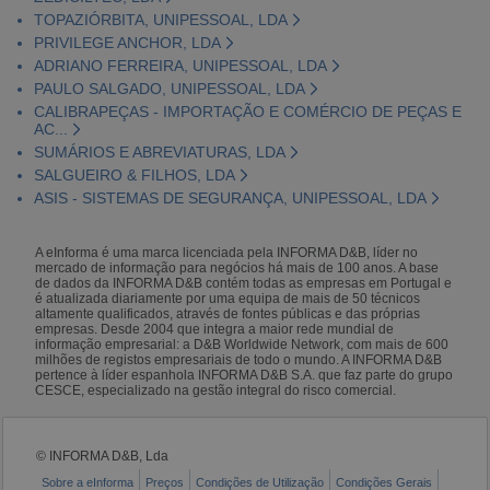
TOPAZIÓRBITA, UNIPESSOAL, LDA
PRIVILEGE ANCHOR, LDA
ADRIANO FERREIRA, UNIPESSOAL, LDA
PAULO SALGADO, UNIPESSOAL, LDA
CALIBRAPEÇAS - IMPORTAÇÃO E COMÉRCIO DE PEÇAS E
AC...
SUMÁRIOS E ABREVIATURAS, LDA
SALGUEIRO & FILHOS, LDA
ASIS - SISTEMAS DE SEGURANÇA, UNIPESSOAL, LDA
A eInforma é uma marca licenciada pela INFORMA D&B, líder no
mercado de informação para negócios há mais de 100 anos. A base
de dados da INFORMA D&B contém todas as empresas em Portugal e
é atualizada diariamente por uma equipa de mais de 50 técnicos
altamente qualificados, através de fontes públicas e das próprias
empresas. Desde 2004 que integra a maior rede mundial de
informação empresarial: a D&B Worldwide Network, com mais de 600
milhões de registos empresariais de todo o mundo. A INFORMA D&B
pertence à líder espanhola INFORMA D&B S.A. que faz parte do grupo
CESCE, especializado na gestão integral do risco comercial.
© INFORMA D&B, Lda
Sobre a eInforma
Preços
Condições de Utilização
Condições Gerais