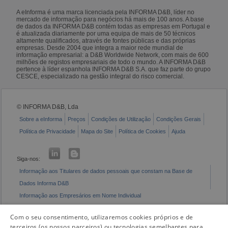
A eInforma é uma marca licenciada pela INFORMA D&B, líder no
mercado de informação para negócios há mais de 100 anos. A base
de dados da INFORMA D&B contém todas as empresas em Portugal e
é atualizada diariamente por uma equipa de mais de 50 técnicos
altamente qualificados, através de fontes públicas e das próprias
empresas. Desde 2004 que integra a maior rede mundial de
informação empresarial: a D&B Worldwide Network, com mais de 600
milhões de registos empresariais de todo o mundo. A INFORMA D&B
pertence à líder espanhola INFORMA D&B S.A. que faz parte do grupo
CESCE, especializado na gestão integral do risco comercial.
© INFORMA D&B, Lda
Sobre a eInforma
Preços
Condições de Utilização
Condições Gerais
Política de Privacidade
Mapa do Site
Política de Cookies
Ajuda
Siga-nos:
Informação aos Titulares de dados pessoais que constam na Base de
Dados Informa D&B
Informação aos Empresários em Nome Individual
Livro de Reclamações Eletrónico
Com o seu consentimento, utilizaremos cookies próprios e de
terceiros (os nossos parceiros) ou tecnologias semelhantes para