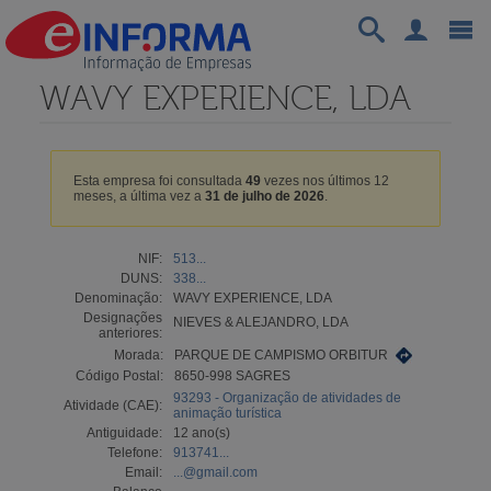
WAVY EXPERIENCE, LDA
Esta empresa foi consultada
49
vezes nos últimos 12
meses, a última vez a
31 de julho de 2026
.
NIF:
513...
DUNS:
338...
Denominação:
WAVY EXPERIENCE, LDA
Designações
NIEVES & ALEJANDRO, LDA
anteriores:
Morada:
PARQUE DE CAMPISMO ORBITUR
Código Postal:
8650-998 SAGRES
93293 - Organização de atividades de
Atividade (CAE):
animação turística
Antiguidade:
12 ano(s)
Telefone:
913741...
Email:
...@gmail.com