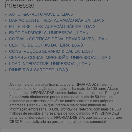
interessar
AUTOT&A - AUTOMÓVEIS, LDA
DAR AO DENTE - RESTAURAÇÃO RÁPIDA, LDA
MIT E FIXE - RESTAURAÇÃO RÁPIDA, LDA
EXÓTICA PARCELA, UNIPESSOAL, LDA
CORVAL - CORTIÇAS DE VALDEMAR ALVES, LDA
CENTRO DE CÓPIAS DA FEIRA, LDA
CONSTRUÇÕES SERAFIM & DALILA, LDA
CENAS & COISAS IMPRESSÃO, UNIPESSOAL, LDA
LOAD INTERACTIVE, UNIPESSOAL, LDA
PINHEIRO & CARDOSO, LDA
A eInforma é uma marca licenciada pela INFORMA D&B, líder no
mercado de informação para negócios há mais de 100 anos. A base
de dados da INFORMA D&B contém todas as empresas em Portugal e
é atualizada diariamente por uma equipa de mais de 50 técnicos
altamente qualificados, através de fontes públicas e das próprias
empresas. Desde 2004 que integra a maior rede mundial de
informação empresarial: a D&B Worldwide Network, com mais de 600
milhões de registos empresariais de todo o mundo. A INFORMA D&B
pertence à líder espanhola INFORMA D&B S.A. que faz parte do grupo
CESCE, especializado na gestão integral do risco comercial.