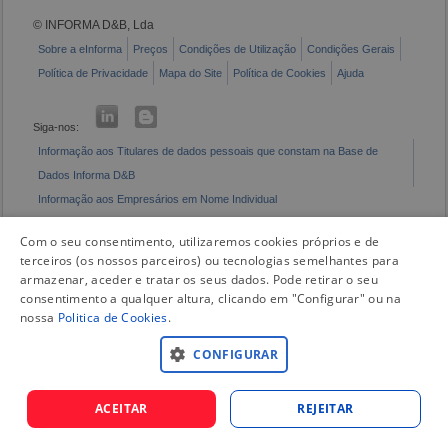
© INFORMA D&B, Lda
Sobre a eInforma
Preços
Condições de Utilização
Condições Gerais
Política de Privacidade
Mapa do Site
Política de Cookies
Ajuda
Siga-nos:
Informação aos Titulares de dados pessoais que constam na Base de
Dados Informa D&B
Informação aos Empresários em Nome Individual
Livro de Reclamações Eletrónico
Com o seu consentimento, utilizaremos cookies próprios e de
terceiros (os nossos parceiros) ou tecnologias semelhantes para
armazenar, aceder e tratar os seus dados. Pode retirar o seu
consentimento a qualquer altura, clicando em "Configurar" ou na
nossa
Politica de Cookies
.
CONFIGURAR
ACEITAR
REJEITAR