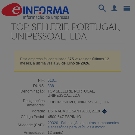
TOP SELLERIE PORTUGAL,
UNIPESSOAL, LDA
Esta empresa foi consultada
375
vezes nos últimos 12
meses, a última vez a
28 de julho de 2026
.
NIF:
513...
DUNS:
338...
Denominação:
TOP SELLERIE PORTUGAL,
UNIPESSOAL, LDA
Designações
CUBOPOSITIVO, UNIPESSOAL, LDA
anteriores:
Morada:
ESTRADA DE SANTIAGO, 2119
Código Postal:
4500-647 ESPINHO
29320 - Fabricação de outros componentes
Atividade (CAE):
e acessórios para veículos a motor
Antiguidade:
12 ano(s)