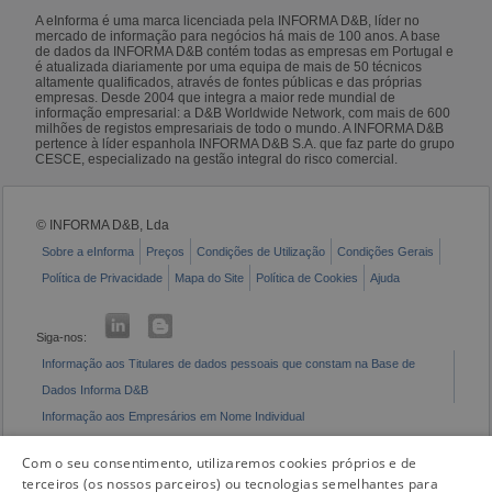
A eInforma é uma marca licenciada pela INFORMA D&B, líder no
mercado de informação para negócios há mais de 100 anos. A base
de dados da INFORMA D&B contém todas as empresas em Portugal e
é atualizada diariamente por uma equipa de mais de 50 técnicos
altamente qualificados, através de fontes públicas e das próprias
empresas. Desde 2004 que integra a maior rede mundial de
informação empresarial: a D&B Worldwide Network, com mais de 600
milhões de registos empresariais de todo o mundo. A INFORMA D&B
pertence à líder espanhola INFORMA D&B S.A. que faz parte do grupo
CESCE, especializado na gestão integral do risco comercial.
© INFORMA D&B, Lda
Sobre a eInforma
Preços
Condições de Utilização
Condições Gerais
Política de Privacidade
Mapa do Site
Política de Cookies
Ajuda
Siga-nos:
Informação aos Titulares de dados pessoais que constam na Base de
Dados Informa D&B
Informação aos Empresários em Nome Individual
Livro de Reclamações Eletrónico
Com o seu consentimento, utilizaremos cookies próprios e de
terceiros (os nossos parceiros) ou tecnologias semelhantes para