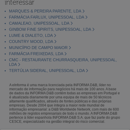
interessar
MARQUES & PEREIRA PARENTE, LDA
FARMÁCIA FARLUX, UNIPESSOAL, LDA
CAMALEAO, UNIPESSOAL, LDA
GINBOW FINE SPIRITS, UNIPESSOAL, LDA
LUME & DIALETO, LDA
COUNTRY MOOD, LDA
MUNICÍPIO DE CAMPO MAIOR
FARMÁCIA FREIXEDAS, LDA
CMC - RESTAURANTE CHURRASQUEIRA, UNIPESSOAL,
LDA
TERTÚLIA SIDERAL, UNIPESSOAL, LDA
A eInforma é uma marca licenciada pela INFORMA D&B, líder no
mercado de informação para negócios há mais de 100 anos. A base
de dados da INFORMA D&B contém todas as empresas em Portugal e
é atualizada diariamente por uma equipa de mais de 50 técnicos
altamente qualificados, através de fontes públicas e das próprias
empresas. Desde 2004 que integra a maior rede mundial de
informação empresarial: a D&B Worldwide Network, com mais de 600
milhões de registos empresariais de todo o mundo. A INFORMA D&B
pertence à líder espanhola INFORMA D&B S.A. que faz parte do grupo
CESCE, especializado na gestão integral do risco comercial.