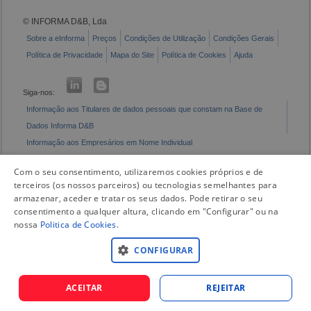
© INFORMA D&B, Lda
Sobre a eInforma
Preços
Condições de Utilização
Condições Gerais
Política de Privacidade
Mapa do Site
Política de Cookies
Ajuda
Siga-nos:
Informação aos Titulares de dados pessoais que constam na Base de
Dados Informa D&B
Informação aos Empresários em Nome Individual
Livro de Reclamações Eletrónico
Com o seu consentimento, utilizaremos cookies próprios e de
terceiros (os nossos parceiros) ou tecnologias semelhantes para
armazenar, aceder e tratar os seus dados. Pode retirar o seu
consentimento a qualquer altura, clicando em "Configurar" ou na
nossa
Politica de Cookies
.
CONFIGURAR
ACEITAR
REJEITAR