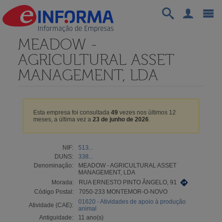
MEADOW -
AGRICULTURAL ASSET
MANAGEMENT, LDA
Esta empresa foi consultada
49
vezes nos últimos 12
meses, a última vez a
23 de junho de 2026
.
NIF:
513...
DUNS:
338...
Denominação:
MEADOW - AGRICULTURAL ASSET
MANAGEMENT, LDA
Morada:
RUA ERNESTO PINTO ÂNGELO, 91
Código Postal:
7050-233 MONTEMOR-O-NOVO
01620 - Atividades de apoio à produção
Atividade (CAE):
animal
Antiguidade:
11 ano(s)