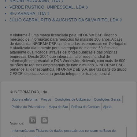
RADAR PALACIANO, LDA
VERDE RÚSTICO, UNIPESSOAL, LDA
BEZARANHA, LDA
JÚLIO CABRAL RITO & AUGUSTO DA SILVA RITO, LDA
A eInforma é uma marca licenciada pela INFORMA D&B, líder no
mercado de informação para negócios há mais de 100 anos. A base
de dados da INFORMA D&B contém todas as empresas em Portugal e
é atualizada diariamente por uma equipa de mais de 50 técnicos
altamente qualificados, através de fontes públicas e das próprias
empresas. Desde 2004 que integra a maior rede mundial de
informação empresarial: a D&B Worldwide Network, com mais de 600
milhões de registos empresariais de todo o mundo. A INFORMA D&B
pertence à líder espanhola INFORMA D&B S.A. que faz parte do grupo
CESCE, especializado na gestão integral do risco comercial.
© INFORMA D&B, Lda
Sobre a eInforma
Preços
Condições de Utilização
Condições Gerais
Política de Privacidade
Mapa do Site
Política de Cookies
Ajuda
Siga-nos:
Informação aos Titulares de dados pessoais que constam na Base de