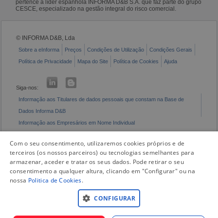
pertence à líder espanhola INFORMA D&B S.A. que faz parte do grupo
CESCE, especializado na gestão integral do risco comercial.
© INFORMA D&B, Lda
Sobre a eInforma
Preços
Condições de Utilização
Condições Gerais
Política de Privacidade
Mapa do Site
Política de Cookies
Ajuda
Siga-nos:
Informação aos Titulares de dados pessoais que constam na Base de
Dados Informa D&B
Informação aos Empresários em Nome Individual
Livro de Reclamações Eletrónico
Com o seu consentimento, utilizaremos cookies próprios e de
terceiros (os nossos parceiros) ou tecnologias semelhantes para
armazenar, aceder e tratar os seus dados. Pode retirar o seu
consentimento a qualquer altura, clicando em "Configurar" ou na
nossa
Politica de Cookies
.
CONFIGURAR