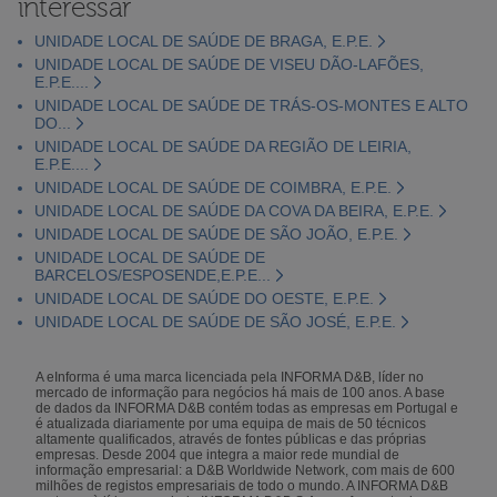
interessar
UNIDADE LOCAL DE SAÚDE DE BRAGA, E.P.E.
UNIDADE LOCAL DE SAÚDE DE VISEU DÃO-LAFÕES,
E.P.E....
UNIDADE LOCAL DE SAÚDE DE TRÁS-OS-MONTES E ALTO
DO...
UNIDADE LOCAL DE SAÚDE DA REGIÃO DE LEIRIA,
E.P.E....
UNIDADE LOCAL DE SAÚDE DE COIMBRA, E.P.E.
UNIDADE LOCAL DE SAÚDE DA COVA DA BEIRA, E.P.E.
UNIDADE LOCAL DE SAÚDE DE SÃO JOÃO, E.P.E.
UNIDADE LOCAL DE SAÚDE DE
BARCELOS/ESPOSENDE,E.P.E...
UNIDADE LOCAL DE SAÚDE DO OESTE, E.P.E.
UNIDADE LOCAL DE SAÚDE DE SÃO JOSÉ, E.P.E.
A eInforma é uma marca licenciada pela INFORMA D&B, líder no
mercado de informação para negócios há mais de 100 anos. A base
de dados da INFORMA D&B contém todas as empresas em Portugal e
é atualizada diariamente por uma equipa de mais de 50 técnicos
altamente qualificados, através de fontes públicas e das próprias
empresas. Desde 2004 que integra a maior rede mundial de
informação empresarial: a D&B Worldwide Network, com mais de 600
milhões de registos empresariais de todo o mundo. A INFORMA D&B