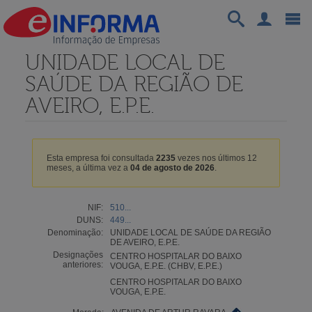
UNIDADE LOCAL DE
SAÚDE DA REGIÃO DE
AVEIRO, E.P.E.
Esta empresa foi consultada
2235
vezes nos últimos 12
meses, a última vez a
04 de agosto de 2026
.
NIF:
510...
DUNS:
449...
Denominação:
UNIDADE LOCAL DE SAÚDE DA REGIÃO
DE AVEIRO, E.P.E.
Designações
CENTRO HOSPITALAR DO BAIXO
anteriores:
VOUGA, E.P.E. (CHBV, E.P.E.)
CENTRO HOSPITALAR DO BAIXO
VOUGA, E.P.E.