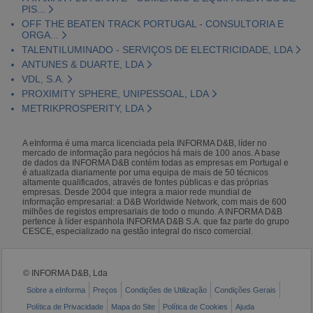
PIS...
OFF THE BEATEN TRACK PORTUGAL - CONSULTORIA E
ORGA...
TALENTILUMINADO - SERVIÇOS DE ELECTRICIDADE, LDA
ANTUNES & DUARTE, LDA
VDL, S.A.
PROXIMITY SPHERE, UNIPESSOAL, LDA
METRIKPROSPERITY, LDA
A eInforma é uma marca licenciada pela INFORMA D&B, líder no
mercado de informação para negócios há mais de 100 anos. A base
de dados da INFORMA D&B contém todas as empresas em Portugal e
é atualizada diariamente por uma equipa de mais de 50 técnicos
altamente qualificados, através de fontes públicas e das próprias
empresas. Desde 2004 que integra a maior rede mundial de
informação empresarial: a D&B Worldwide Network, com mais de 600
milhões de registos empresariais de todo o mundo. A INFORMA D&B
pertence à líder espanhola INFORMA D&B S.A. que faz parte do grupo
CESCE, especializado na gestão integral do risco comercial.
© INFORMA D&B, Lda
Sobre a eInforma
Preços
Condições de Utilização
Condições Gerais
Política de Privacidade
Mapa do Site
Política de Cookies
Ajuda