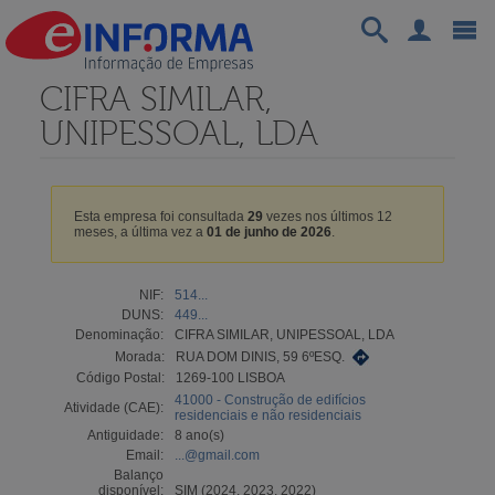
CIFRA SIMILAR,
UNIPESSOAL, LDA
Esta empresa foi consultada
29
vezes nos últimos 12
meses, a última vez a
01 de junho de 2026
.
NIF:
514...
DUNS:
449...
Denominação:
CIFRA SIMILAR, UNIPESSOAL, LDA
Morada:
RUA DOM DINIS, 59 6ºESQ.
Código Postal:
1269-100 LISBOA
41000 - Construção de edifícios
Atividade (CAE):
residenciais e não residenciais
Antiguidade:
8 ano(s)
Email:
...@gmail.com
Balanço
disponível:
SIM (2024, 2023, 2022)