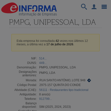
PMPG, UNIPESSOAL, LDA
Esta empresa foi consultada
42
vezes nos últimos 12
meses, a última vez a
17 de julho de 2026
.
NIF:
514...
DUNS:
449...
Denominação:
PMPG, UNIPESSOAL, LDA
Designações
PMPG, LDA
anteriores:
Morada:
RUA SANTO ANTÓNIO, LOTE 948
Código Postal:
2975-157 QUINTA DO CONDE
Atividade (CAE):
56111 - Restaurantes tipo tradicional
Antiguidade:
8 ano(s)
Telefone:
912799...
Balanço
disponível:
SIM (2025, 2024, 2023)