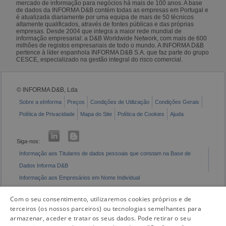
mercado de informação para negócios há mais de 100 anos. A base
de dados da INFORMA D&B contém todas as empresas em Portugal e
é atualizada diariamente por uma equipa de mais de 50 técnicos
altamente qualificados, através de fontes públicas e das próprias
empresas. Desde 2004 que integra a maior rede mundial de
informação empresarial: a D&B Worldwide Network, com mais de 600
milhões de registos empresariais de todo o mundo. A INFORMA D&B
pertence à líder espanhola INFORMA D&B S.A. que faz parte do grupo
CESCE, especializado na gestão integral do risco comercial.
© INFORMA D&B, Lda
Sobre a eInforma
Preços
Condições de Utilização
Condições Gerais
Política de Privacidade
Mapa do Site
Política de Cookies
Ajuda
Siga-nos:
Informação aos Titulares de dados pessoais que constam na Base de
Dados Informa D&B
Informação aos Empresários em Nome Individual
Livro de Reclamações Eletrónico
Com o seu consentimento, utilizaremos cookies próprios e de
terceiros (os nossos parceiros) ou tecnologias semelhantes para
armazenar, aceder e tratar os seus dados. Pode retirar o seu